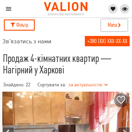
Фільтр
Мапа
Зв'язатись з нами
+380 (XX) XXX-XX-XX
Продаж 4-кімнатних квартир —
Нагірний у Харкові
Знайдено:
22
Сортувати за:
за актуальністю