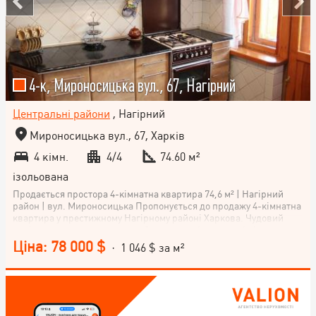
4-к, Мироносицька вул., 67, Нагірний
Центральні райони
, Нагірний
Мироносицька вул., 67, Харків
4 кімн.
4/4
74.60 м²
ізольована
Продається простора 4-кімнатна квартира 74,6 м² | Нагірний
район | вул. Мироносицька Пропонується до продажу 4-кімнатна
квартира у престижному Нагірному районі Харкова. Чудовий
варіант для великої родини або тих, хто цінує простір і
центральне розташування. 📐 Основні характеристики: Загальна
Ціна: 78 000 $
· 1 046 $ за м²
площа — 74,6 м² Кухня — 9 м² 4 поверх із 4 Косметичний ремонт
Квартира готова до проживання ✨ Переваги квартири:
функціональне планування; світлі та просторі кімнати; можна
заїхати одразу після покупки; чудовий варіант як для власного
проживання, так і для інвестиції. 📍 Вдале розташування
Будинок знаходиться у Нагірному районі — одному з