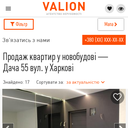
Фільтр
Мапа
Зв'язатись з нами
+380 (XX) XXX-XX-XX
Продаж квартир у новобудові —
Дача 55 вул. у Харкові
Знайдено:
17
Сортувати за:
за актуальністю