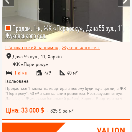
Продам. 1-к, ЖК «Пори року», Дача 55 вул., 11,
Жуковського сел.
П'ятихатський напрямок
,
Жуковського сел.
Дача 55 вул., 11, Харків
ЖК «Пори року»
1 кімн.
4/9
40 м²
ізольована
Продається 1-кімнатна квартира в новому будинку з цегли, в ЖК
"Пори року", 40 м² з капітальним ремонтом. Розташування: вул.
Дача 55, с. Жуковське (спальний район), Харків. Квартира на 4-
му поверсі 9-поверхового будинку, кухня 11 м². Клас квартири -
економ. Не втрачайте можливість придбати комфортне житло в
Ціна: 33 000 $
· 825 $ за м²
сучасному ЖК. Телефонуйте зараз!