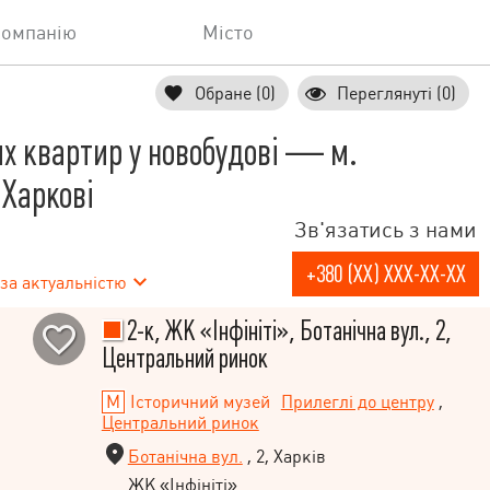
компанію
Місто
Обране (0)
Переглянуті (0)
х квартир у новобудові — м.
 Харкові
Зв'язатись з нами
+380 (XX) XXX-XX-XX
за актуальністю
2-к, ЖК «Інфініті», Ботанічна вул., 2,
Центральний ринок
Історичний музей
Прилеглі до центру
,
Центральний ринок
Ботанічна вул.
, 2, Харків
ЖК «Інфініті»