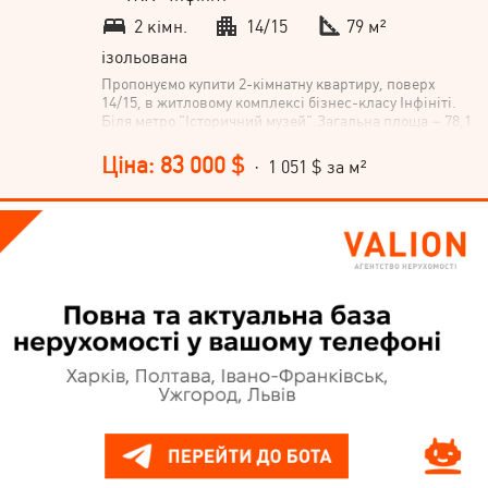
2 кімн.
14/15
79 м²
ізольована
Пропонуємо купити 2-кімнатну квартиру, поверх
14/15, в житловому комплексі бізнес-класу Інфініті.
Біля метро "Історичний музей".Загальна площа – 78,1
кв.м: кухня 13 кв.м, 2 окремі кімнати (16 та 23 кв.м),
лоджія, роздільний санвузол, вбиральня. Висота
Ціна: 83 000 $
· 1 051 $ за м²
стель складає 3,10 м.Секція 2. На поверсі всього 4
квартири. Видовий 14 поверх з чудовим краєвидом на
місто. Панорамні вікна виходять у дві сторони, всі
куполи соборів та історичний центр із двох сторін
видно з вікон. Житловий комплекс розташований в
історичному центрі Харкова. Станції метро Історичний
Музей, метро Університет – 7-10 хвилин пішки. Поруч
із комплексом: Ботанічний сад, парк ім. Т.Г.
Шевченка, Дельфінарій, Харківський зоопарк, площа
Свободи, ХНАТОБ, Центральний та книжковий ринок.
У районі з добре розвиненою транспортною та
соціальною інфраструктурою.Будинок знаходиться за
10 метрів від розкішної паркової зони парку ім. Т.Г.
Шевченка, басейн Акварена, стадіон "Арсенал",
театри, музеї, храми, ліцей, 4 великихВНЗ
(Університет і т.д.), супермаркет "Рост", "Клас",
Центральний і книжковий ринок.Поруч школа №6 із