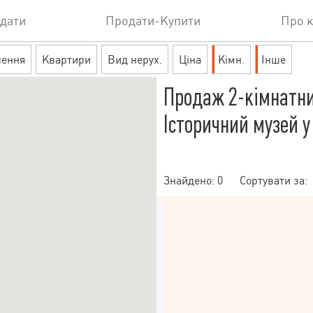
дати
Продати-Купити
Про 
шення
Квартири
Вид нерух.
Ціна
Кімн.
Інше
Продаж 2-кімнатни
Історичний музей у
Знайдено:
0
Сортувати за: