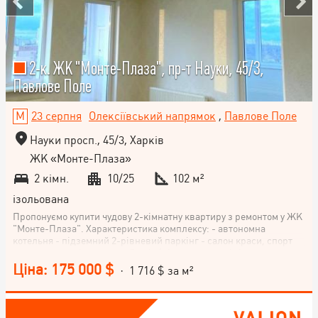
2-к. ЖК "Монте-Плаза", пр-т Науки, 45/3,
Павлове Поле
23 серпня
Олексіївський напрямок
,
Павлове Поле
Науки просп., 45/3, Харків
ЖК «Монте-Плаза»
2 кімн.
10/25
102 м²
ізольована
Пропонуємо купити чудову 2-кімнатну квартиру з ремонтом у ЖК
"Монте-Плаза". Характеристика комплексу: - автономна
котельня - підземний 2-рівневий паркінг - салон краси, спорт
зал на території - закритий двір (в'їзд на машині тільки за
картками) - дитячий майданчик - сучасні безшумні швидкісні
Ціна: 175 000 $
· 1 716 $ за м²
ліфти «OTIS» - світлі, затишні під'їзди. Характеристика
квартири: - світла та сучасна - новий ремонт, ніхто не жив,
можна відразу заїжджати - сигналізація - лічильник газу -
висота стелі 3,1 м - площа: 102,10 м2 - 2 балкони - ванна (душ,