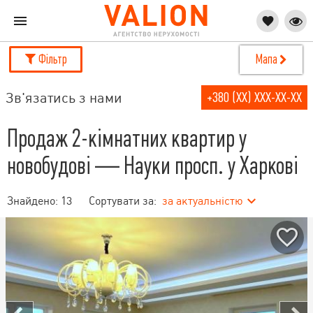
Фільтр
Мапа
Зв'язатись з нами
+380 (XX) XXX-XX-XX
Продаж 2-кімнатних квартир у
новобудові — Науки просп. у Харкові
Знайдено:
13
Сортувати за:
за актуальністю