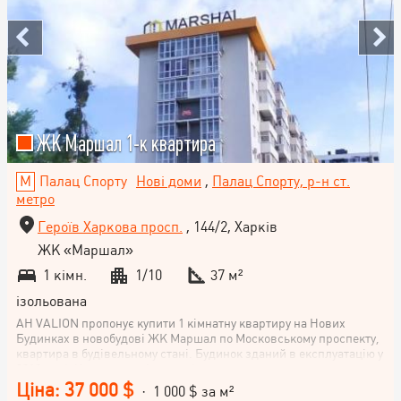
ЖК Маршал 1-к квартира
Палац Спорту
Нові доми
,
Палац Спорту, р-н ст.
метро
Героїв Харкова просп.
, 144/2, Харків
ЖК «Маршал»
1 кімн.
1/10
37 м²
ізольована
АН VALION пропонує купити 1 кімнатну квартиру на Нових
Будинках в новобудові ЖК Маршал по Московському проспекту,
квартира в будівельному стані. Будинок зданий в експлуатацію у
2018 році. Квартири всі куплені, люди живуть.
Ціна: 37 000 $
· 1 000 $ за м²