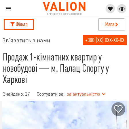
Фільтр
Мапа
Зв'язатись з нами
+380 (XX) XXX-XX-XX
Продаж 1-кімнатних квартир у
новобудові — м. Палац Спорту у
Харкові
Знайдено:
27
Сортувати за:
за актуальністю