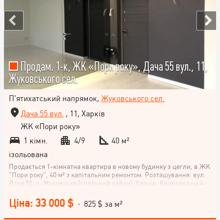
Продам. 1-к, ЖК «Пори року», Дача 55 вул., 11,
Жуковського сел.
П'ятихатський напрямок,
Жуковського сел.
Дача 55 вул.
, 11, Харків
ЖК «Пори року»
1 кімн.
4/9
40 м²
ізольована
Продається 1-кімнатна квартира в новому будинку з цегли, в ЖК
"Пори року", 40 м² з капітальним ремонтом. Розташування: вул.
Дача 55, с. Жуковське (спальний район), Харків. Квартира на 4-
му поверсі 9-поверхового будинку, кухня 11 м². Клас квартири -
економ. Не втрачайте можливість придбати комфортне житло в
Ціна: 33 000 $
· 825 $ за м²
сучасному ЖК. Телефонуйте зараз!