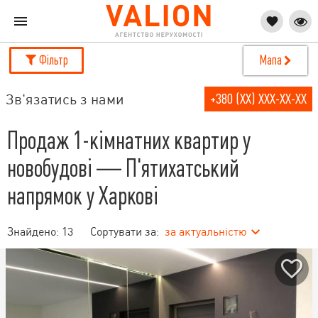
Фільтр
Мапа
Зв'язатись з нами
+380 (XX) XXX-XX-XX
Продаж 1-кімнатних квартир у
новобудові — П'ятихатський
напрямок у Харкові
Знайдено:
13
Сортувати за:
за актуальністю