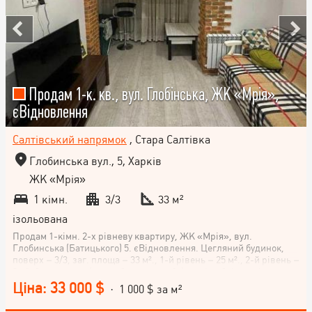
Продам 1-к. кв., вул. Глобінська, ЖК «Мрія»,
єВідновлення
Салтівський напрямок
, Стара Салтівка
Глобинська вул., 5, Харків
ЖК «Мрія»
1 кімн.
3/3
33 м²
ізольована
Продам 1-кімн. 2-х рівневу квартиру, ЖК «Мрія», вул.
Глобинська (Батицького) 5. єВідновлення. Цегляний будинок,
поверх – 3/3, заг. площа – 33 м²., 1-й рівень – 25 м²., 2-й рівень –
8 м². Євроремонт (все робили для себе), нові меблі, техніка,
гардеробна, ванна. Продаж з меблями та технікою. У кроковій
Ціна: 33 000 $
· 1 000 $ за м²
доступності: ТРЦ "Французький бульвар", зупинка транспорту.
Продаж у зв'язку із переїздом. Можна придбати за сертифікатом