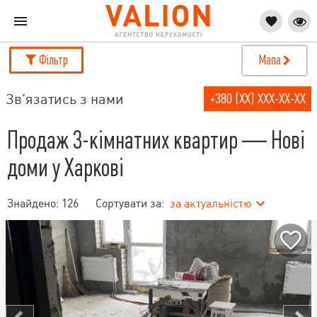
Фільтр
Мапа
Зв'язатись з нами
+380 (XX) XXX-XX-XX
Продаж 3-кімнатних квартир — Нові
доми у Харкові
Знайдено:
126
Сортувати за:
за актуальністю