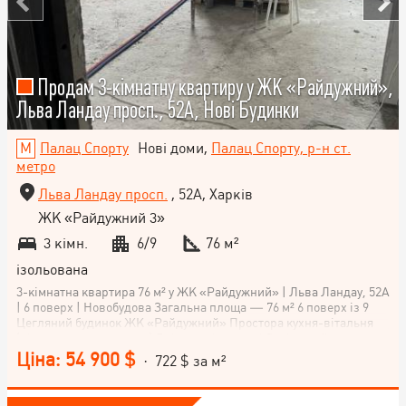
Продам 3-кімнатну квартиру у ЖК «Райдужний»,
Льва Ландау просп., 52А, Нові Будинки
Палац Спорту
Нові доми,
Палац Спорту, р-н ст.
метро
Льва Ландау просп.
, 52А, Харків
ЖК «Райдужний 3»
3 кімн.
6/9
76 м²
ізольована
3-кімнатна квартира 76 м² у ЖК «Райдужний» | Льва Ландау, 52А
| 6 поверх | Новобудова Загальна площа — 76 м² 6 поверх із 9
Цегляний будинок ЖК «Райдужний» Простора кухня-вітальня
(після перепланування) Дві окремі спальні Суміщений санвузол
Великий балкон Уже виконано найскладніше: демонтовано старі
Ціна: 54 900 $
· 722 $ за м²
перегородки та виконано нове сучасне планування; кухня
об'єднана з вітальнею; пробито дві шахти під кондиціонери;
встановлено новий індивідуальний лічильник тепла; немає