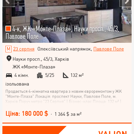
4-к, ЖК «Монте-Плаза», Науки просп., 45/3,
Павлове Поле
23 серпня
Олексіївський напрямок,
Павлове Поле
Науки просп., 45/3, Харків
ЖК «Монте-Плаза»
4 кімн.
5/25
132 м²
ізольована
Продається 4-кімнатна квартира з новим євроремонтом у ЖК
"Монте-Плаза" Локація: проспект Науки, Павлове Поле, м.
Харків Поруч метро "23 Серпня" | Бізнес-клас Площа: 132 м² |
Поверх 5 із 25 Основна інформація: Новий будинок бізнес-класу
Кухня-студія — 40 м² Три окремі спальні Два санвузли
Ціна: 180 000 $
· 1 364 $ за м²
Гардеробна та кладова кімната Новий якісний євроремонт
Встановлені лічильники на опалення, воду та електроенергію
Залишається вся меблі та техніка Переваги: Комфортний поверх
— 5 з 25 Сучасне планування, продумане до дрібниць Теплий та