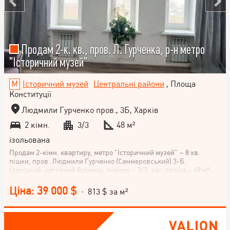
Продам 2-к. кв., пров. Л. Гурченка, р-н метро
"Історичний музей"
Історичний музей
Центральні райони
, Площа
Конституції
Людмили Гурченко пров., 3Б, Харків
2 кімн.
3/3
48 м²
ізольована
Продам 2-кімн. квартиру, метро "Історичний музей" – 8 хв.
пішки, пров. Людмили Гурченко (Саммеровський) 3-Б.
Царський, цегляний будинок, поверх – 3/3, заг. площа – 48 м².,
кухня – 8 м²., стелі – 3,5 м., балкон. Гарний житловий стан
(капітальний ремонт), гарні арочні вікна. Закритий двір із
Ціна: 39 000 $
· 813 $ за м²
електричними воротами, в'їзд лише для мешканців. Доглянута
територія, багато квітів, дитячий майданчик, вул. Римарська 300
метрів.