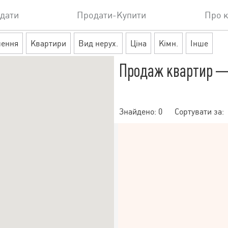
дати
Продати-Купити
Про 
шення
Квартири
Вид нерух.
Ціна
Кімн.
Інше
Продаж квартир — 
Знайдено:
0
Сортувати за: