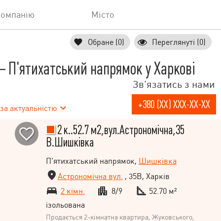
компанію
Місто
Обране (0)
Переглянуті (0)
П'ятихатський напрямок у Харкові
Зв'язатись з нами
+380 (XX) XXX-XX-XX
за актуальністю
2 к..52.7 м2,вул.Астрономічна,35
В.Шишківка
П'ятихатський напрямок,
Шишківка
Астрономічна вул.
, 35В, Харків
2 кімн.
8/9
52.70 м²
ізольована
Продається 2-кімнатна квартира, Жуковського,