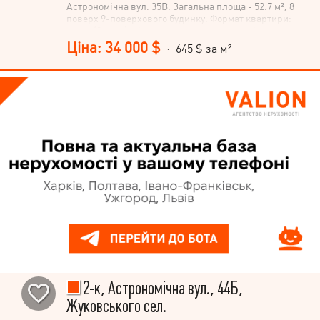
Астрономічна вул. 35В. Загальна площа - 52.7 м²; 8
поверх 9-поверхового будинку. Формат квартири:
кухня (9м.кв.) ,вітальня, спальня, ванна кімната,
балкон, комора. У квартирі: житловий стан. Додаткові
Ціна: 34 000 $
· 645 $ за м²
бонуси: меблі, техніка частково залишаються
Переваги цього будинку: дитячий майданчик, дитячий
садок ( є як державний , так і приватний), школа (
підземна працююча ), є місце для прогулянок з
вашими домашніми улюбленцями. Поруч уся
необхідна інфраструктура: зупинка громадського
транспорту 3 хвилини) Доступно за програмою
єВідновлення.
2-к, Астрономічна вул., 44Б,
Жуковського сел.