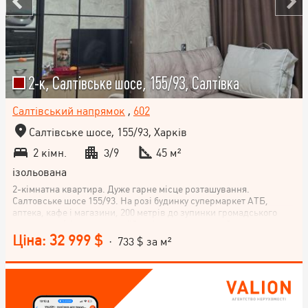
2-к, Салтівське шосе, 155/93, Салтівка
Салтівський напрямок
,
602
Салтівське шосе, 155/93, Харків
2 кімн.
3/9
45 м²
ізольована
2-кімнатна квартира. Дуже гарне місце розташування.
Салтовське шосе 155/93. На розі будинку супермаркет АТБ,
аптека, кафе і магазини, 200 метрів до зупинки громадського
транспорту (кінцева тролейбуса і трамвая, також багато
маршруток в будь-які частини міста) Квартира розташована на 3
Ціна: 32 999 $
· 733 $ за м²
поверсі 9-поверхового будинку, є ліфт, будинок з газом. У
квартирі нові вікна (заміна в 24 році), також нові міжкімнатні
двері, хороші броньовані двері з товстого металу. Квартира
дуже тепла. Є кондиціонер. Замінені стояки каналізації та
водопроводу, частково нова проводка. Вхід у під'їзд обладнаний
пандусом для людей з обмеженими можливостями та колясок з