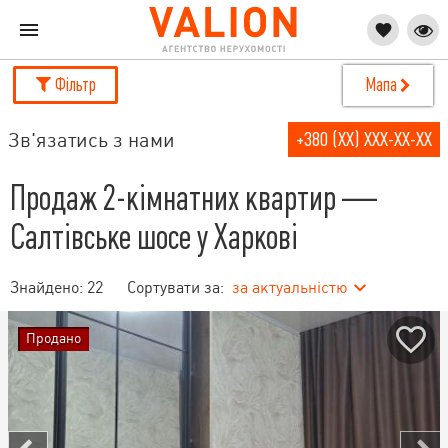
Фільтр
Мапа
Зв'язатись з нами
+380 (XX) XXX-XX-XX
Продаж 2-кімнатних квартир —
Салтівське шосе у Харкові
Знайдено:
22
Сортувати за:
за актуальністю
Продано