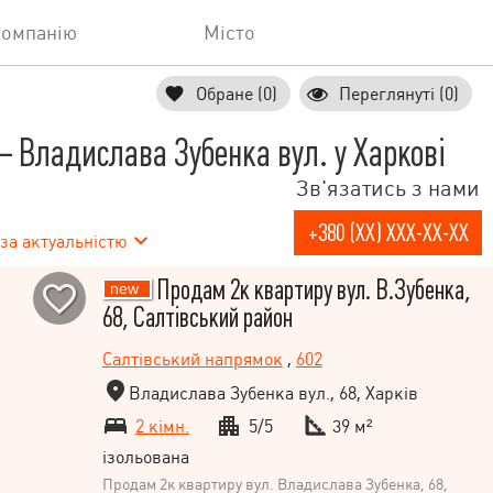
компанію
Місто
Обране (0)
Переглянуті (0)
Владислава Зубенка вул. у Харкові
Зв'язатись з нами
+380 (XX) XXX-XX-XX
за актуальністю
Продам 2к квартиру вул. В.Зубенка,
68, Салтівський район
Салтівський напрямок
,
602
Владислава Зубенка вул., 68, Харків
2 кімн.
5/5
39 м²
ізольована
Продам 2к квартиру вул. Владислава Зубенка, 68,