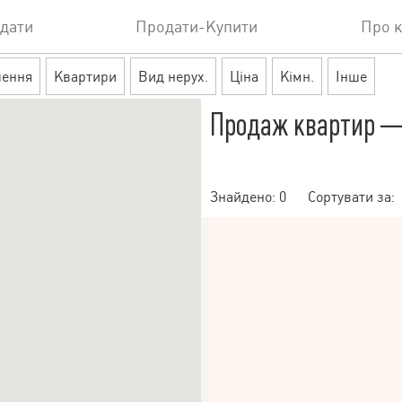
дати
Продати-Купити
Про 
шення
Квартири
Вид нерух.
Ціна
Кімн.
Інше
Продаж квартир — 
Знайдено:
0
Сортувати за: