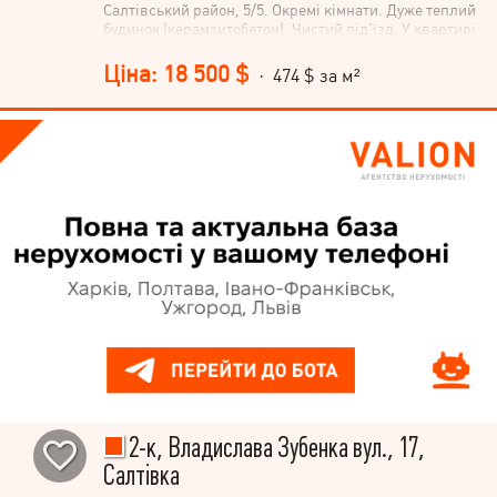
Салтівський район, 5/5. Окремі кімнати. Дуже теплий
будинок (керамзитобетон). Чистий під'їзд. У квартирі
вікна МПО, вирівняно стіни. Житловий стан ( треба
поміняти шпалери і зробити балкон). Дах тільки
Ціна: 18 500 $
· 474 $ за м²
перекрили. Залишається диван, шафи. Вільна. Ключі
на угоді. Гарні сусіди. Метро Студентська, Барабашова
на транспорті 10 хвилин. Поруч школа, садок. !
2-к, Владислава Зубенка вул., 17,
Салтівка