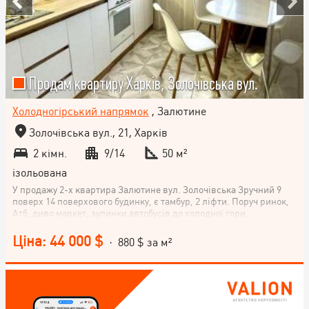
Продам квартиру Харків, Золочівська вул.
Холодногірський напрямок
, Залютине
Золочівська вул., 21, Харків
2 кімн.
9/14
50 м²
ізольована
У продажу 2-х квартира Залютине вул. Золочівська Зручний 9
поверх 14 поверхового будинку, є тамбур, 2 ліфти. Поруч ринок,
Атб, диво маркет, зупинки автобусів до холодної гори,
держпрому та центрального ринку. Зроблено капітальний
ремонт - замінено всі стояки, заливалася заново підлога, нова
Ціна: 44 000 $
· 880 $ за м²
проводка, шикувались нові стіни. Вся електрика виведена в
новий щиток і вимикається кожен рубильник за секціями
квартири. Потужний бойлер, 2 нових кондиціонери. Вся техніка
та меблі залишається