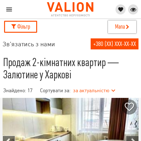
Фільтр
Мапа
Зв'язатись з нами
+380 (XX) XXX-XX-XX
Продаж 2-кімнатних квартир —
Залютине у Харкові
Знайдено:
17
Сортувати за:
за актуальністю