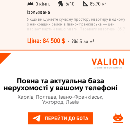
3 кімн.
5/10
85.70 м²
ізольована
Якщо ви шукаєте сучасну простору квартиру в одному
з найкращих районів Івано-Франківська — цей
варіант вартий вашої уваги. Переваги квартири: 85,7
м² продуманого простору. 3 окремі кімнати. Зручний 5
поверх із 10. Цегляний будинок, введений в
Ціна: 84 500 $
· 986 $ за м²
експлуатацію. Індивідуальне опалення. Панорамні
вікна та простора лоджія. Комора 3,3 м² між
поверхами вже входить у вартість. Особливу цінність
додає локація — поруч парк Шевченка, міське озеро,
школи, дитячі садки, магазини та вся необхідна
інфраструктура. Телефонуйте — із задоволенням
покажу квартиру та відповім на всі запитання.