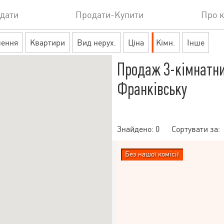
дати
Продати-Купити
Про 
шення
Квартири
Вид нерух.
Ціна
Кімн.
Інше
Продаж 3-кімнатни
Франківську
Знайдено:
0
Сортувати за:
Без нашої комісії