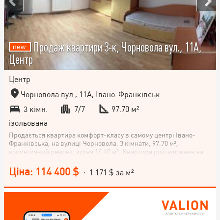
Продаж квартири 3-к, Чорновола вул., 11А,
Центр
Центр
Чорновола вул., 11А, Івано-Франківськ
3 кімн.
7/7
97.70 м²
ізольована
Продається квартира комфорт-класу в самому центрі Івано-
Франківська, на вулиці Чорновола. 3 кімнати, 97.70 м²,
косметичний ремонт, кухня 14.40 м². Квартира розташована на
7/7 поверсі. Не втрачайте можливості стати власником цієї
затишної квартири в самому серці міста! Телефонуйте!
Ціна: 114 400 $
· 1 171 $ за м²