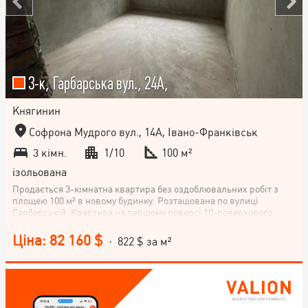
3-к, Гарбарська вул., 24А,
Княгинин
Софрона Мудрого вул., 14А, Івано-Франківськ
3 кімн.
1/10
100 м²
ізольована
Продається 3-кімнатна квартира без оздоблювальних робіт з
площею 100 м² в новому будинку. Розташована по вулиці
Гарбарській. Квартира на першому поверсі 10-поверхового
будинку, кухня 10.9 м. Ще є гараж поряд біля квартири, окрема
вартість по домовленості. Чекаємо на вас, щоб порадувати вас
Ціна: 82 160 $
· 822 $ за м²
чудовою пропозицією для комфортного життя!