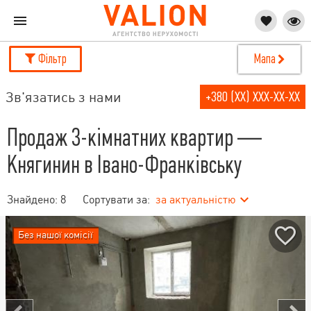
Фільтр
Мапа
Зв'язатись з нами
+380 (XX) XXX-XX-XX
Продаж 3-кімнатних квартир —
Княгинин в Івано-Франківську
Знайдено:
8
Сортувати за:
за актуальністю
Без нашої комісії