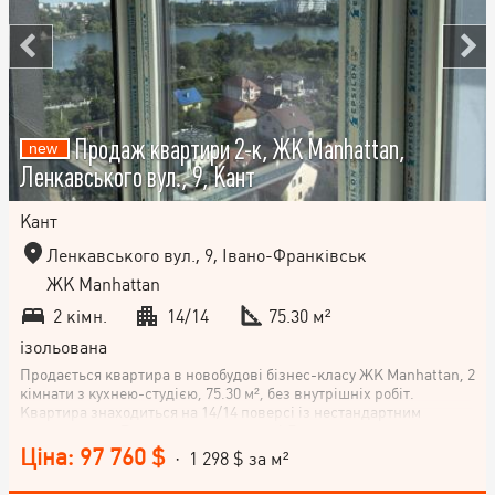
Продаж квартири 2-к, ЖК Manhattan,
Ленкавського вул., 9, Кант
Кант
Ленкавського вул., 9, Івано-Франківськ
ЖК Manhattan
2 кімн.
14/14
75.30 м²
ізольована
Продається квартира в новобудові бізнес-класу ЖК Manhattan, 2
кімнати з кухнею-студією, 75.30 м², без внутрішніх робіт.
Квартира знаходиться на 14/14 поверсі із нестандартним
плануванням. Розташована на вулиці Ленкавського, в самому
центрі міста Івано-Франківська. Не втрачайте можливості стати
Ціна: 97 760 $
· 1 298 $ за м²
власником цієї комфортної квартири в самому серці міста!
Телефонуйте!