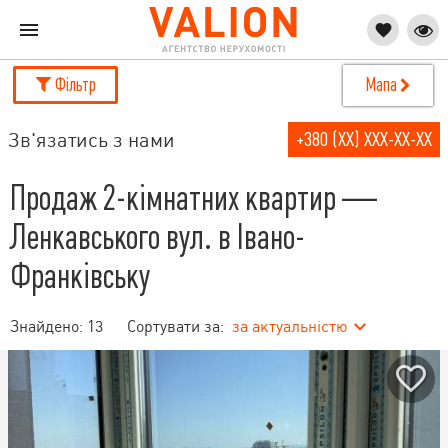
Фільтр
Мапа
Зв'язатись з нами
+380 (XX) XXX-XX-XX
Продаж 2-кімнатних квартир —
Ленкавського вул. в Івано-
Франківську
Знайдено:
13
Сортувати за:
за актуальністю