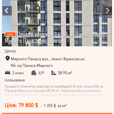
Продаж квартири 2-к, КБ на Панаса Мирного,
Мирного Панаса вул., Центр
Центр
Мирного Панаса вул., Івано-Франківськ
КБ на Панаса Мирного
2 кімн.
6/9
58.90 м²
ізольована
Продам 2-кімнатну квартиру в новобудові бізнес-класу КБ на
Панаса Мирного, площею 58.90 м². Квартира без внутрішніх
робіт. Розташована в самому центрі міста Івано-Франківськ, на
вулиці Панаса Мирного. Квартира знаходиться на 6 поверсі 9-
поверхового будинку. Планування квартири нестандартне,
Ціна: 79 800 $
· 1 355 $ за м²
кухня-студія 16.15 м². Не втрачайте шансу стати власником цієї
комфортної квартири в самому серці міста! Телефонуйте!