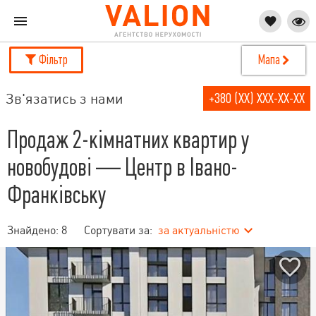
Фільтр
Мапа
Зв'язатись з нами
+380 (XX) XXX-XX-XX
Продаж 2-кімнатних квартир у
новобудові — Центр в Івано-
Франківську
Знайдено:
8
Сортувати за:
за актуальністю