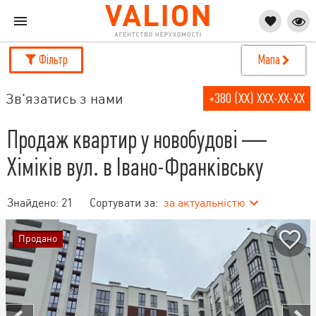
Фільтр
Мапа
Зв'язатись з нами
+380 (XX) XXX-XX-XX
Продаж квартир у новобудові —
Хіміків вул. в Івано-Франківську
Знайдено:
21
Сортувати за:
за актуальністю
Продано