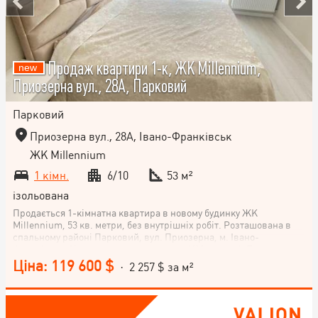
Продаж квартири 1-к, ЖК Millennium,
Приозерна вул., 28А, Парковий
Парковий
Приозерна вул., 28А, Івано-Франківськ
ЖК Millennium
1 кімн.
6/10
53 м²
ізольована
Продається 1-кімнатна квартира в новому будинку ЖК
Millennium, 53 кв. метри, без внутрішніх робіт. Розташована в
спальному районі Парковий, вул. Приозерна, м. Івано-
Франківськ. Квартира знаходиться на 6/10 поверсі. Планування
квартири - нестандартне, кухня - 15 м². ЖК Millennium
Ціна: 119 600 $
· 2 257 $ за м²
відноситься до комфорт-класу. Не втрачайте можливості стати
власником цієї квартири в новобудові! Зателефонуйте зараз для
детальної консультації і організації огляду.