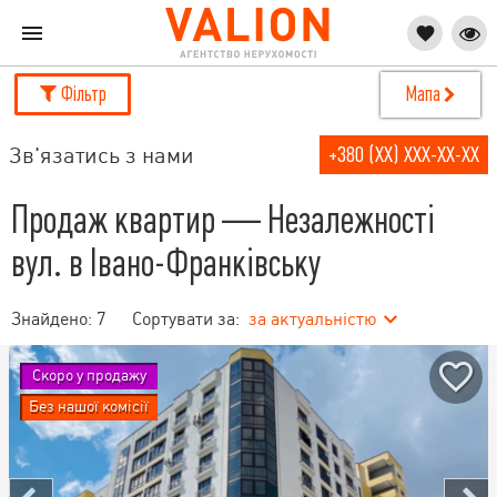
Фільтр
Мапа
Зв'язатись з нами
+380 (XX) XXX-XX-XX
Продаж квартир — Незалежності
вул. в Івано-Франківську
Знайдено:
7
Сортувати за:
за актуальністю
Скоро у продажу
Без нашої комісії