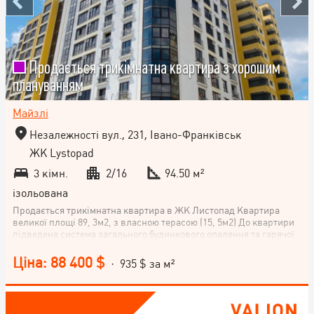
Продається трикімнатна квартира з хорошим
плануванням
Майзлі
Незалежності вул., 231, Івано-Франківськ
ЖК Lystopad
3 кімн.
2/16
94.50 м²
ізольована
Продається трикімнатна квартира в ЖК Листопад Квартира
великої площі 89, 3м2, з власною терасою (15, 5м2) До квартири
підведена система загального будинкового опалення та гарячої
води, -змонтовано системи підлогового опалення в кухні,
коридорі, санвузлах та спальні системи радіаторного опалення в
Ціна: 88 400 $
· 935 $ за м²
кімнатах - влаштована теплозвукоізоляційна стяжка підлоги
-підведені до квартири водопровідні, електричні, каналізаційні
мереж, інтернет та відеодомофон -поштукатурені стіни та
перегородки гіпсовою штукатуркою -оздоблено фасад та