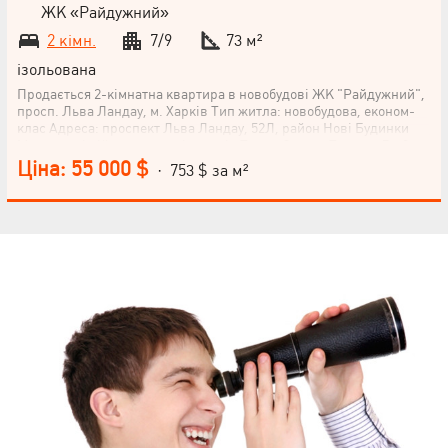
ЖК «Райдужний»
2 кімн.
7/9
73 м²
ізольована
Продається 2-кімнатна квартира в новобудові ЖК "Райдужний",
просп. Льва Ландау, м. Харків Тип житла: новобудова, економ-
клас Адреса: проспект Льва Ландау, 52Л, район Нові Будинки
Метро: в пішій доступності станція Палац Спорту Поверх: 7 з 9
Загальна площа: 73 м² Формат: кухня-студія 25 м² + спальня 14 м²
Ціна: 55 000 $
· 753 $ за м²
+ дитяча кімната 17,5 м² + санвузол 6,5 м² + гардеробна Переваги
квартири: Не торцева, розташована в середній секції будинку —
комфортна температура взимку та влітку Будинок зданий та
заселений Панорамний вид з лоджій — 7-й поверх над 5-
рівневим паркінгом Просторе, сучасне планування — ідеально
підходить для сім’ї Є перепланування, що оптимізує простір Стан
об’єкта: Квартира без оздоблювальних робіт, підготовлена до
чистового ремонту: Машинна штукатурка стін Стяжка підлоги 10
см Залиті стики на стелі Повністю проведена електропроводка з
лічильником Виведено теплу підлогу у ванній кімнаті
Встановлено теплолічильник Т330, радіатори Лічильники на
воду Всі комунікації підключені та виведені Металопластикові
вікна, засклена лоджія, підвіконня, козирки, москітні сітки
Металеві вхідні двері Інфраструктура: Зручне транспортне
сполучення (метро, трамвай, автобуси) Поруч — Палац Спорту,
супермаркети, школи, садочки, кінотеатр, парк Розвинена