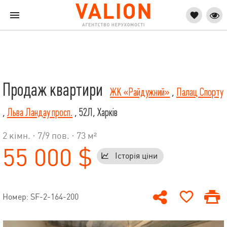
Продаж квартири
ЖК «Райдужний»
,
Палац Спорту
,
Льва Ландау просп.
, 52Л, Харків
2 кімн. ·
7
/
9
пов. · 73 м²
55 000 $
Історія ціни
Номер: SF-2-164-200