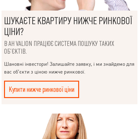
інфраструктура спального району Закрита прибудинкова
територія, 5-рівневий паркінг, дитячі майданчики Запрошуємо
до перегляду! Це чудовий варіант для сім’ї або інвестора.
Телефонуйте зараз, щоб дізнатися більше та домовитися про
ШУКАЄТЕ КВАРТИРУ НИЖЧЕ РИНКОВОЇ
зручний час перегляду.
ЦІНИ?
В АН VALION ПРАЦЮЄ СИСТЕМА ПОШУКУ ТАКИХ
ОБ’ЄКТІВ.
Шановні інвестори! Залишайте заявку, і ми знайдемо для
вас об’єкти з ціною нижче ринкової.
Купити нижче ринкової ціни