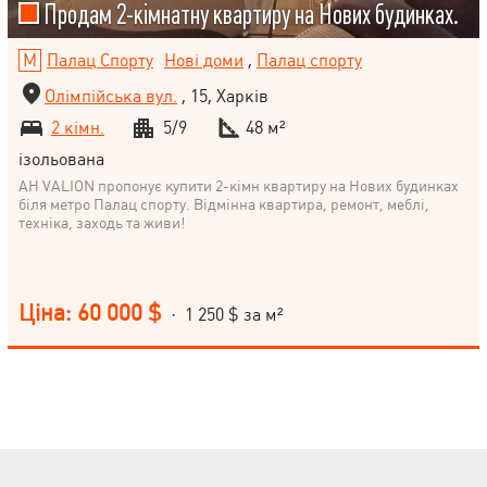
Продам 2-кімнатну квартиру на Нових будинках.
Палац Спорту
Нові доми
,
Палац спорту
Олімпійська вул.
, 15, Харків
2 кімн.
5/9
48 м²
ізольована
АН VALION пропонує купити 2-кімн квартиру на Нових будинках
біля метро Палац спорту. Відмінна квартира, ремонт, меблі,
техніка, заходь та живи!
Ціна: 60 000 $
· 1 250 $ за м²