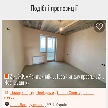
Подібні пропозиції
2-к, ЖК «Райдужний», Льва Ландау просп., 52Л,
Нові Будинки
Палац Спорту
Нові доми
,
Палац Спорту, р-н ст.
метро
Льва Ландау просп.
, 52Л, Харків