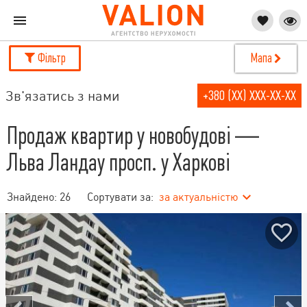
Фільтр
Мапа
Зв'язатись з нами
+380 (XX) XXX-XX-XX
Продаж квартир у новобудові —
Льва Ландау просп. у Харкові
Знайдено:
26
Сортувати за:
за актуальністю