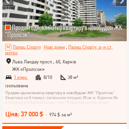
Продам однокімнатну квартиру в новобудові ЖК
"Пролісок".
Палац Спорту
Нові доми
,
Палац Спорту, р-н ст.
метро
Льва Ландау просп., 60, Харків
ЖК «Пролісок»
1 кімн.
8/10
38 м²
ізольована
Продам однокімнатну квартиру в новобудові ЖК "Пролісок".
Квартира на 8 поверсі загальною площою 38 кв.м. Будинок №
6.Квартира в будівельному стані. В квартирі встановлені:
металеві двері, метало-пластикові вікна, горизонтальна
розводка опалення з установкою радіаторів, лічильник
Ціна: 37 000 $
· 974 $ за м²
електроенергії, лічильник тепла на будинок. Є можливість
установки індивідуального лічильника тепла. ЖК "Пролісок"
знаходиться в районі з добре розвиненою інфраструктурою.