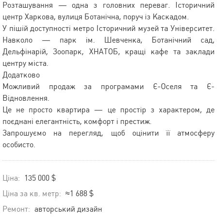
Розташування — одна з головних переваг. Історичний
центр Харкова, вулиця Ботанічна, поруч із Каскадом.
У пішій доступності метро Історичний музей та Університет.
Навколо — парк ім. Шевченка, Ботанічний сад,
Дельфінарій, Зоопарк, ХНАТОБ, кращі кафе та заклади
центру міста.
Додатково
Можливий продаж за програмами Є-Оселя та Є-
Відновлення.
Це не просто квартира — це простір з характером, де
поєднані елегантність, комфорт і престиж.
Запрошуємо на перегляд, щоб оцінити її атмосферу
особисто.
Ціна:
135 000 $
Ціна за кв. метр:
≈1 688 $
Ремонт:
авторський дизайн