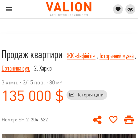
Продаж квартири
ЖК «Інфініті»
,
Історичний музей
,
Ботанічна вул.
, 2, Харків
3 кімн. ·
3
/
15
пов. · 80 м²
135 000 $
Історія ціни
Номер: SF-2-304-622