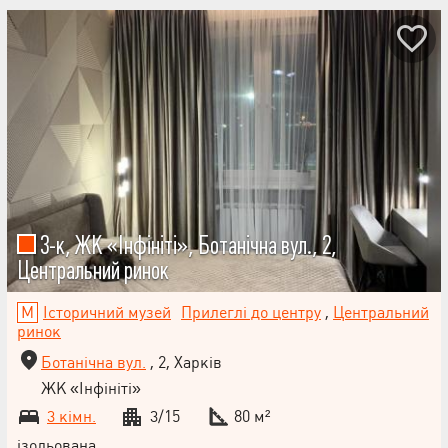
3-к, ЖК «Інфініті», Ботанічна вул., 2,
Центральний ринок
Історичний музей
Прилеглі до центру
,
Центральний
ринок
Ботанічна вул.
, 2, Харків
ЖК «Інфініті»
3 кімн.
3/15
80 м²
ізольована