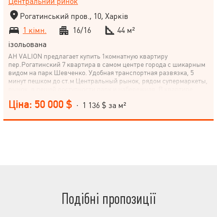
Центральний ринок
Рогатинський пров., 10, Харків
1 кімн.
16/16
44 м²
ізольована
АН VALION предлагает купить 1комнатную квартиру
пер.Рогатинский 7 квартира в самом центре города с шикарным
видом на парк Шевченко. Удобная транспортная развязка, 5
минут пешком до ст.м Центральный рынок, рядом супермаркеты,
рынок, в пешей доступности парк и набережная. В квартире
выполнен частично ремонт. Выполнены черновые работы.
Ціна: 50 000 $
· 1 136 $ за м²
Положена кафельная плитка. Утеплен балкон. Есть уникальная
возможность увеличить площадь квартиры в два раза,
посредством выкупа тех.этажа (соседи уже так сделали). Дом уже
сдан и заселён.
Подібні пропозиції