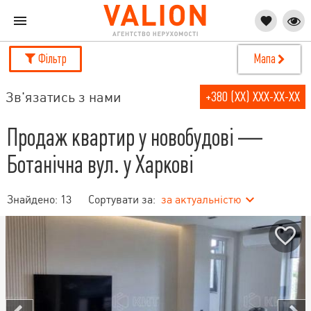
Фільтр
Мапа
Зв'язатись з нами
+380 (XX) XXX-XX-XX
Продаж квартир у новобудові —
Ботанічна вул. у Харкові
Знайдено:
13
Сортувати за:
за актуальністю