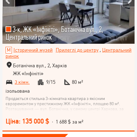
3-к, ЖК «Інфініті», Ботанічна вул., 2,
Центральний ринок
Історичний музей
Прилеглі до центру
,
Центральний
ринок
Ботанічна вул., 2, Харків
ЖК «Інфініті»
3 кімн.
9/15
80 м²
ізольована
Продається стильна 3-кімнатна квартира з якісним
євроремонтом у престижному ЖК «Інфініті», площею 80 м².
Розташування — вул. Ботанічна, у самому центрі Харкова, за
кілька хвилин від метро Історичний музей та Площа Конституції.
Основні характеристики Поверх: 9-й із 15 Кухня-студія: 35 м²
Ціна: 135 000 $
· 1 688 $ за м²
Житлова площа: 30 м² Клас будинку: бізнес Формат квартири
простора кухня-вітальня дві окремі спальні два санвузли
вбиральня лоджія Стан та наповнення Квартира після нового