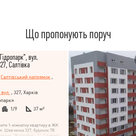
Що пропонують поруч
Гідропарк", вул.
27, Салтівка
Салтівський напрямок
,
 вул.
, 327, Харків
опарк»
1/9
37 м²
ити 1-кімнатну квартиру в ЖК
ул. Шевченка 327, будинок 7В
овник "Житлобуд - 1". 1 поверх.