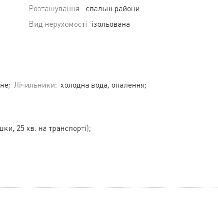
Розташування:
спальні райони
Вид нерухомості
ізольована
не;
Лічильники:
холодна вода, опалення;
шки, 25 хв. на транспорті);