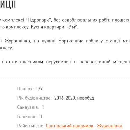
иції
 комплексі "Гідропарк", без оздоблювальних робіт, площею
го комплексу. Кухня квартири - 9 м².
і Журавлівка, на вулиці Борткевича поблизу станції ме
класу.
і стати власником нерухомості в перспективній місцево
Поверх:
5/9
Рік будівництва:
2016-2020, новобуд
Санвузлів:
1
Балконів:
1
Район міста:
Салтівський напрямок
,
Журавлівка