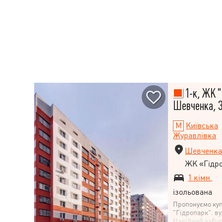
1-к, ЖК "
Шевченка, 3
Київська
Журавлівка
Шевченка
ЖК «Гідр
1 кімн.
ізольована
Пропонуємо куп
"Гідропарк". в
Надійний забуд