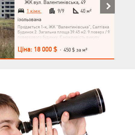
ЖК вул. Валентинівська, 49
1 кімн.
9/9
40 м²
ізольована
Продається 1-к, ЖК "Валентинівська", Салтівка
Будинок 2. Загальна площа 39.45 м2. 9 поверх / 9
поверхового будинку. Є можливість викупу
технічного поверху вище і перепланування в 2-х
рівневу квартиру.(за ціною 50% від ціни
Ціна: 18 000 $
· 450 $ за м²
забудовника). Наймолодший і
найперспективніший комплекс у місті. Цегляна
технологія будівництва. Утеплення
пінополістиролом. Висота стель 2.8 метрів.
Центральне опалення. Найефективніше
планування. Комплекс знаходиться в 15-20 хв
ходьби від метро Студентська. Хороша
інфраструктура, зелений район, поруч з
комплексом супермаркет Клас і АТБ, школи,
тренажерний зал і зупинки громадського
транспорту.