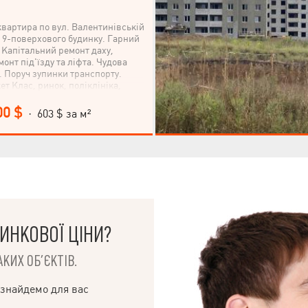
квартира по вул. Валентинівській
і 9-поверхового будинку. Гарний
 Капітальний ремонт даху,
онт під'їзду та ліфта. Чудова
. Поруч зупинки транспорту.
т Клас, ринок, поліклініка,
тро Студентська 15 хвилин
 зелений район.
00 $
· 603 $ за м²
ИНКОВОЇ ЦІНИ?
КИХ ОБ’ЄКТІВ.
 знайдемо для вас