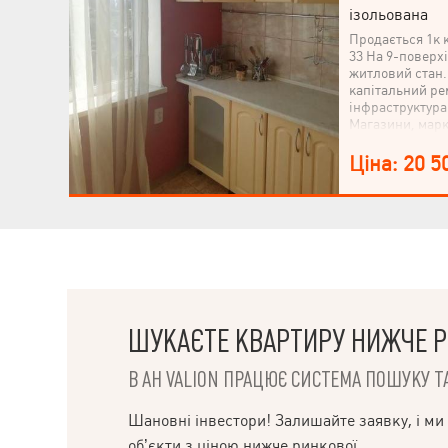
ізольована
Продається 1к 
33 На 9-поверх
житловий стан.
капітальний рем
інфраструктура
Магазини, марке
идмінцентр. Ме
пішки. Гарний,
Ціна: 20 5
ШУКАЄТЕ КВАРТИРУ НИЖЧЕ Р
В АН VALION ПРАЦЮЄ СИСТЕМА ПОШУКУ ТА
Шановні інвестори! Залишайте заявку, і ми
об’єкти з ціною нижче ринкової.