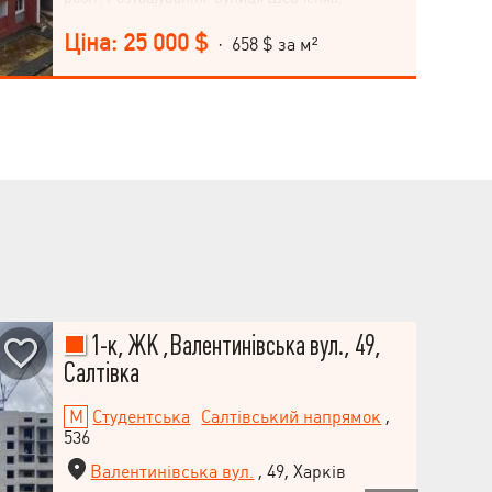
Журавлівка, поруч із метро Київська, у
спальному мікрорайоні. Квартира розташована
Ціна: 25 000 $
· 658 $ за м²
на 8 поверсі 9-поверхового будинку. Житловий
комплекс "Гідропарк" відноситься до економ-
класу. Не упустіть можливість придбати житло у
новому будинку зручної локації! Зателефонуйте
нам для детальної консультації та організації
показів квартири.
1-к, ЖК ,Валентинівська вул., 49,
Салтівка
Студентська
Салтівський напрямок
,
536
Валентинівська вул.
, 49, Харків