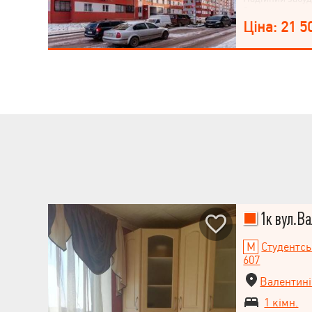
Загальна площа
стані під ваш 
Ціна: 21 5
палстикові вікн
розведення опа
електрики. Буд
утепленням. Ві
в офісі забудо
нежитлового фо
Повний супрові
1к вул.Ва
Студентс
607
Валентині
1 кімн.