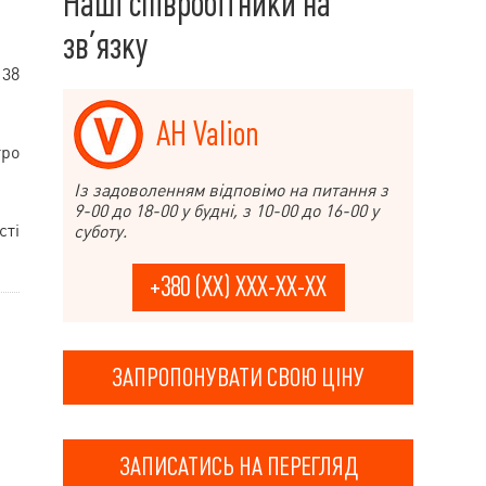
Наші співробітники на
зв’язку
 38
АН Valion
тро
Із задоволенням відповімо на питання з
9-00 до 18-00 у будні, з 10-00 до 16-00 у
сті
суботу.
+380 (XX) XXX-XX-XX
ЗАПРОПОНУВАТИ СВОЮ ЦІНУ
ЗАПИСАТИСЬ НА ПЕРЕГЛЯД