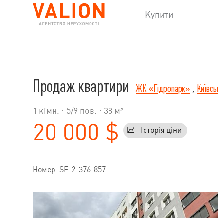
Купити
Продаж квартири
ЖК «Гідропарк»
,
Київсь
1 кімн. ·
5
/
9
пов. · 38 м²
20 000 $
Історія ціни
Номер: SF-2-376-857