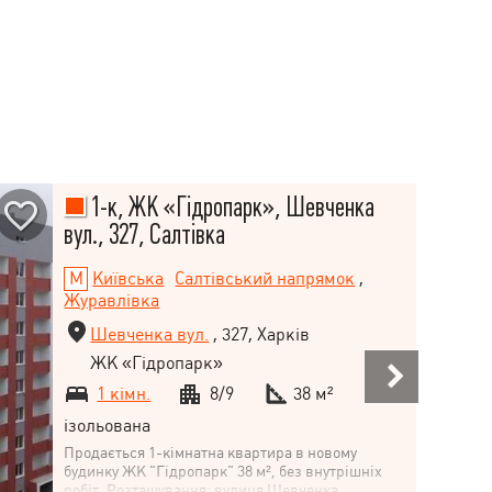
1-к, ЖК «Гідропарк», Шевченка
вул., 327, Салтівка
Київська
Салтівський напрямок
,
Журавлівка
Шевченка вул.
, 327, Харків
ЖК «Гідропарк»
1 кімн.
8/9
38 м²
ізольована
Продається 1-кімнатна квартира в новому
будинку ЖК "Гідропарк" 38 м², без внутрішніх
робіт. Розташування: вулиця Шевченка,