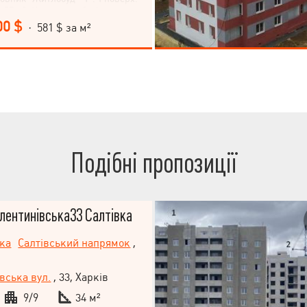
 37 м2. Квартира у будівельному
ексклюзивний ремонт. Метало-
00 $
· 581 $ за м²
а, вхідні двері, горизонтальне
лення, радіатори води,
инок цегляний із зовнішнім
кна виходять алею. Відступлення
вника. Можливе переведення до
нду. Покази за домовленістю.
д угоди.
Подібні пропозиції
лентинівська33 Салтівка
ька
Салтівський напрямок
,
вська вул.
, 33, Харків
9/9
34 м²