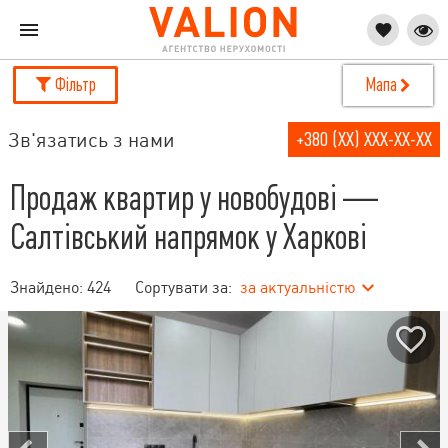
Фільтр
Мапа
Зв'язатись з нами
+380 (XX) XXX-XX-XX
Продаж квартир у новобудові —
Салтівський напрямок у Харкові
Знайдено:
424
Сортувати за:
за актуальністю