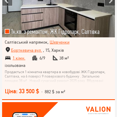
1к.кв. з ремонтом, ЖК Гідропарк, Салтівка
Салтівський напрямок,
Шевченки
Борткевича вул.
, 15, Харків
1 кімн.
6/9
38 м²
ізольована
Продається 1 кімнатна квартира в новобудові ЖК Гідропарк,
Салтівка, на 6 поверсі 9 поверхового будинку . Загальною
площею 38 м² . Новий сучасний ремонт 2025 року. Вбудовані
меблі, техніка. За детальнішою інформацією, телефонуйте!
Ціна: 33 500 $
· 882 $ за м²