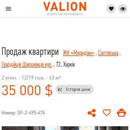
Продаж квартири
ЖК «Меридіан»
,
Салтівська
,
Гвардійців Широнінців вул.
, 72, Харків
2 кімн. ·
12
/
19
пов. · 63 м²
35 000 $
Історія ціни
Номер: SF-2-495-474