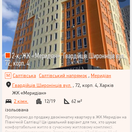
2-к, ЖК «Меридіан», Гвардійців Широнінців вул.,
72, корп. 4.
Салтівська
Салтівський напрямок
,
Меридіан
Гвардійців Широнінців вул.
, 72, корп. 4, Харків
ЖК «Меридіан»
2 кімн.
12/19
62 м²
ізольована
Пропонуємо до продажу двокімнатну квартиру в ЖК Меридіан на
Північній Салтівці! Це ідеальний варіант для тих, хто шукає
комфортабельне житло в сучасному житловому комплексі.
Основні характеристики: Загальна площа: 62 м² Кухня: 11 м²