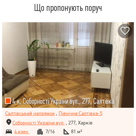
Що пропонують поруч
4-к, Соборності України вул., 277, Салтівка
Салтівський напрямок
,
Північна Салтівка-5
Соборності України вул.
, 277, Харків
4 кімн.
7/16
81 м²