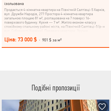
ізольована
Продається 4-кімнатна квартира на Північній Салтівці-5 Харків,
вул. Дружби Народів, 277 Простора 4-кімнатна квартира
загальною площею 81 м², розташована на 7 поверсі 16-
поверхового будинку. Кухня — 7 м². Житло економ-класу у
спокійному спальному районі міста, на Північній Салтівці-5 (р-н
вул. Соборності України). Переваги квартири: Зручне
планування з квадратним холом Три засклені лоджії Авторський
Ціна: 73 000 $
паркет по всій квартирі Встановлені додаткові батареї в кожній
· 901 $ за м²
кімнаті Тепла та затишна квартира з частковим ремонтом
Інфраструктура: У пішій доступності — дитячий садок, школа,
супермаркет (3 хвилини) Гарне транспортне сполучення
Телефонуйте, щоб дізнатися деталі або домовитись про
перегляд.
Подібні пропозиції