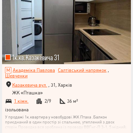
1к.кв.Казакевича 31
Академіка Павлова
Салтівський напрямок
,
Шевченки
Казакевича вул.
, 31, Харків
ЖК «Пташка»
1 кімн.
2/9
36 м²
ізольована
У продажі 1к.квартира у новобудові ЖК Птаха .Балкон
приєднаний в один простір зі спальнею, утеплений з двох
сторін.Проводка вся зроблена із проводу ВВГнг-П 3-1, 5 мідний;
дораспред коробок мідний; распред коробки Шнайдер; автомати