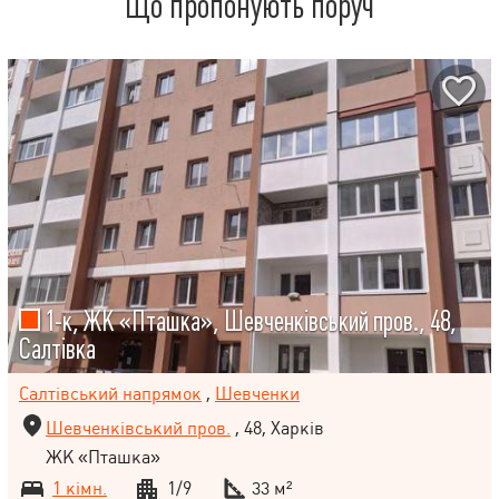
Що пропонують поруч
1-к, ЖК «Пташка», Шевченківський пров., 48,
Салтівка
Салтівський напрямок
,
Шевченки
Шевченківський пров.
, 48, Харків
ЖК «Пташка»
1 кімн.
1/9
33 м²