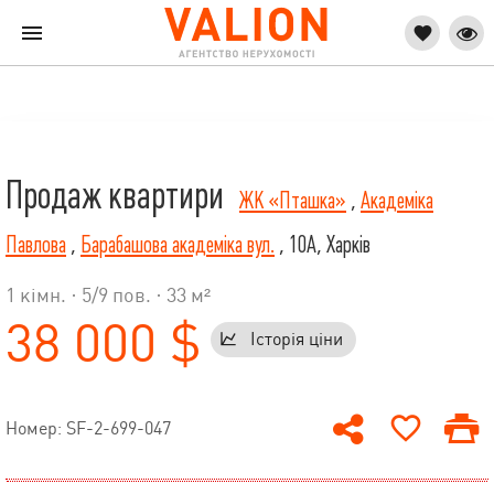
Продаж квартири
ЖК «Пташка»
,
Академіка
Павлова
,
Барабашова академіка вул.
, 10А, Харків
1 кімн. ·
5
/
9
пов. · 33 м²
38 000 $
Історія ціни
Номер: SF-2-699-047