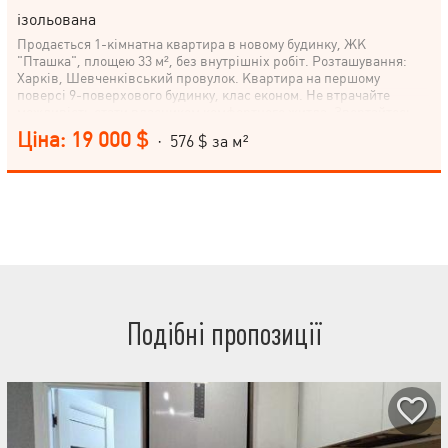
ізольована
Продається 1-кімнатна квартира в новому будинку, ЖК
"Пташка", площею 33 м², без внутрішніх робіт. Розташування:
Харків, Шевченківський провулок. Квартира на першому
поверсі 9-поверхового будинку, клас економ. Не втрачайте
можливість стати власником комфортного житла. Звертайтесь
зараз!
Ціна: 19 000 $
· 576 $ за м²
Подібні пропозиції