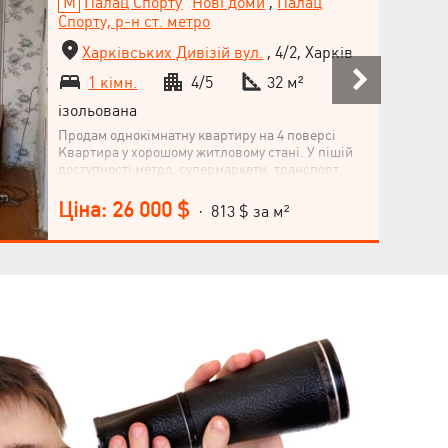
Палац Спорту
Нові доми
,
Палац
Спорту, р-н ст. метро
Харківських Дивізій вул.
, 4/2, Харків
1 кімн.
4/5
32 м²
ізольована
Продам однокімнатну квартиру на 4 поверсі
Квартира у хорошому житловому стані. У пішій
доступності метро, супермаркети, транспорт.
Ціна: 26 000 $
· 813 $ за м²