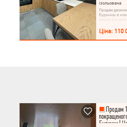
ізольована
Продам двокімн
Будинках в ново
метрів від мет
якісний забудо
територія з ві
Ціна: 110 
дитячий майдан
сервіс, 2 ліфт
Видова двокім
вікнами, що ви
Квартира робил
дорогі матеріа
лічильник на о
Продам 1
покращеного
Будинки | Ц