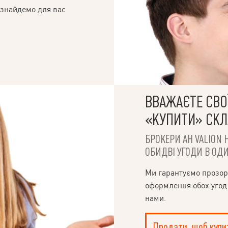
 записуйтеся на перегляд!
 знайдемо для вас
ВВАЖАЄТЕ СВОЇ
«КУПИТИ» СК
БРОКЕРИ АН VALION 
ОБИДВІ УГОДИ В ОДИ
Ми гарантуємо прозор
оформлення обох угод
нами.
Продати, щоб купи