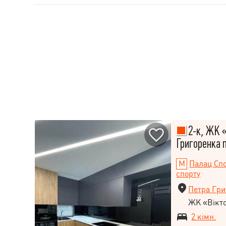
2-к, ЖК «
Григоренка п
Палац Сп
спорту
Петра Гри
ЖК «Вікто
2 кімн.