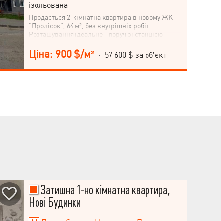
ізольована
Продається 2-кімнатна квартира в новому ЖК
"Пролісок", 64 м², без внутрішніх робіт.
Розташування ідеальне - поруч зі станцією
метро Палац Спорту, проспект Героїв Харкова.
Квартира на останньому поверсі 10-поверхового
Ціна: 900 $/м²
· 57 600 $ за об’єкт
будинку, кухня 12 м² - все для вашого комфорту.
Не втрачайте шансу стати власником цієї
нерухомості в ідеальному місці! Чекаємо на ваш
дзвінок!
Затишна 1-но кімнатна квартира,
Нові Будинки