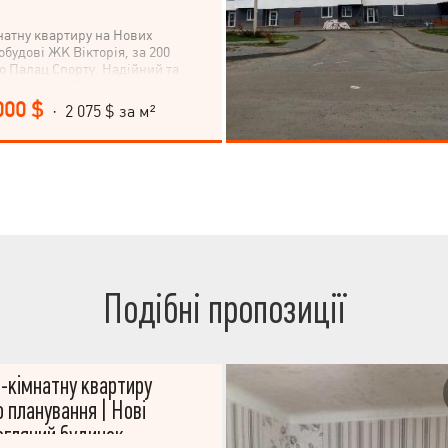
атну квартиру на Нових
будові ЖК Вікторія, за 200
ро Палац Спорту. Надійний та
вник ЖС-2. Повністю закрита
деоспостереженням по периметру,
000 $
· 2 075 $ за м²
чик, паркомісце, консьєрж
и (вантажний та пасажирський).
натна квартира з панорамними
ходять на внутрішній двір.
ася під себе, виключно якісні
ли! Встановлено окремий
палення.
Подібні пропозиції
-кімнатну квартиру
 планування | Нові
егляний будинок