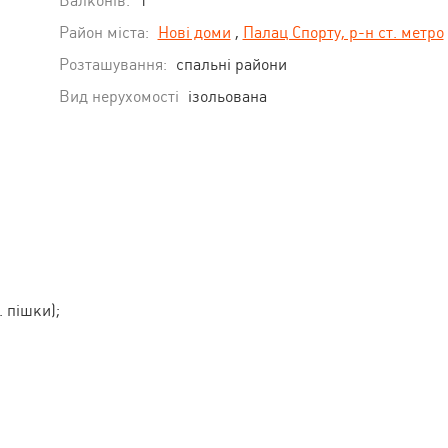
Балконів:
1
Район міста:
Нові доми
,
Палац Спорту, р-н ст. метро
Розташування:
спальні райони
Вид нерухомості
ізольована
. пішки);