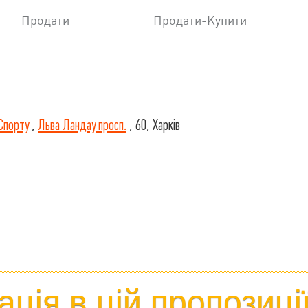
Продати
Продати-Купити
Спорту
,
Льва Ландау просп.
, 60, Харків
ція в цій пропозиці