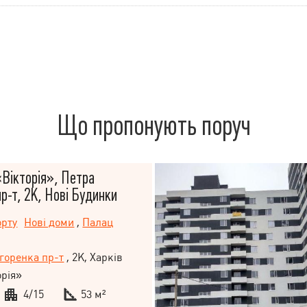
Що пропонують поруч
Вікторія», Петра
р-т, 2К, Нові Будинки
орту
Нові доми
,
Палац
горенка пр-т
, 2К, Харків
рія»
4/15
53 м²