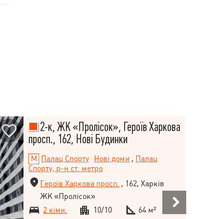
2-к, ЖК «Пролісок», Героїв Харкова
просп., 162, Нові Будинки
Палац Спорту
Нові доми
,
Палац
Спорту, р-н ст. метро
Героїв Харкова просп.
, 162, Харків
ЖК «Пролісок»
2 кімн.
10/10
64 м²