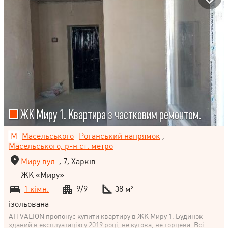
ЖК Миру 1. Квартира з частковим ремонтом.
Масельського
Роганський напрямок
,
Масельського, р-н ст. метро
Миру вул.
, 7, Харків
ЖК «Миру»
1 кімн.
9/9
38 м²
ізольована
АН VALION пропонує купити квартиру в ЖК Миру 1. Будинок
зданий в експлуатацію у 2019 році, не кутова, не торцева. Всі