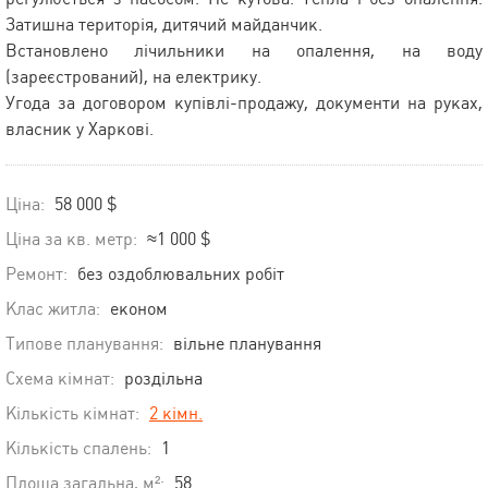
Затишна територія, дитячий майданчик.
Встановлено лічильники на опалення, на воду
(зареєстрований), на електрику.
Угода за договором купівлі-продажу, документи на руках,
власник у Харкові.
Ціна:
58 000 $
Ціна за кв. метр:
≈1 000 $
Ремонт:
без оздоблювальних робіт
Клас житла:
економ
Типове планування:
вільне планування
Схема кімнат:
роздільна
Кількість кімнат:
2 кімн.
Кількість спалень:
1
Площа загальна, м²:
58