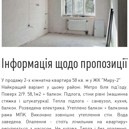
Інформація щодо пропозиції
У продажу 2-х кімнатна квартира 58 кв. м у ЖК "Миру-2"
Найкращий варіант у цьому районі. Метро біля під'їзду.
Поверх 2/9. 58,1м2 + балкон. Підлога, стіни рівні (машинна
стяжка і штукатурка). Тепла підлога - санвузол, кухня,
балкон. Розведена електрика. Утеплено балкон + балконна
рама МПК. Виконано зовнішнє утеплення стін. Вода
заведена. Опалення - стоїть лічильник на квартиру+
регулюється з насосом. Не кутова. Тепла і без опалення.