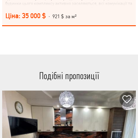
будинки цього комплексу активно заселяються, всі комунікації та
опалення підключені, двори впорядковані. Виконані всі чернові
роботи: розведення електрики, води та каналізації, розведення
Ціна: 35 000 $
· 921 $ за м²
опалення по підлозі, встановлені радіатори опалення,
квартирний лічильник тепла, штукатурка та шпаклівка стін (у
квартирі та на балконі), стяжка підлоги (у квартирі та на балконі),
встановлені МПО, балкон засклений, нова. Документи на руках.
Біля метро – 2 супермаркети, ТЦ Екватор, ринок, зелена зона,
впорядкована закрита територія, дитячі майданчики. Все для
комфортного життя. Покази за домовленістю. Повний супровід
угоди. Бажаєте купити квартиру в новобудові? Нема часу? Важко
зробити вибір у великому потоці інформації? Дзвоніть!Для
найкращого сервісу Valion для покупців, Ви зробите вибір за 7
днів!
Подібні пропозиції
НАПИСАТИ
КЕРІВНИКОВІ