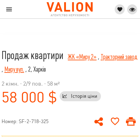
Продаж квартири
ЖК «Миру 2»
,
Тракторний завод
,
Миру вул.
, 2, Харків
2 кімн. ·
2
/
9
пов. · 58 м²
58 000 $
Історія ціни
Номер: SF-2-718-325