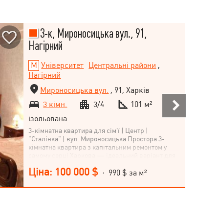
3-к, Мироносицька вул., 91,
Нагірний
Університет
Центральні райони
,
Нагірний
Мироносицька вул.
, 91, Харків
3 кімн.
3/4
101 м²
ізольована
3-кімнатна квартира для сім’ї | Центр |
"Сталінка" | вул. Мироносицька Простора 3-
кімнатна квартира з капітальним ремонтом у
самому серці Харкова — ідеальний варіант для
сімейного життя. Розташування: вул.
Ціна: 100 000 $
Мироносицька, Нагірний район, поруч метро
· 990 $ за м²
Університет. – Площа: 101 м² – Велика кухня-
студія: 25 м² — зручно для родини – Поверх: 3 із
4 – Цегляний будинок ("сталінка") – Високі
стелі, якісний ремонт, окремі кімнати – Тихий
двір, затишна атмосфера Ідеально підходить