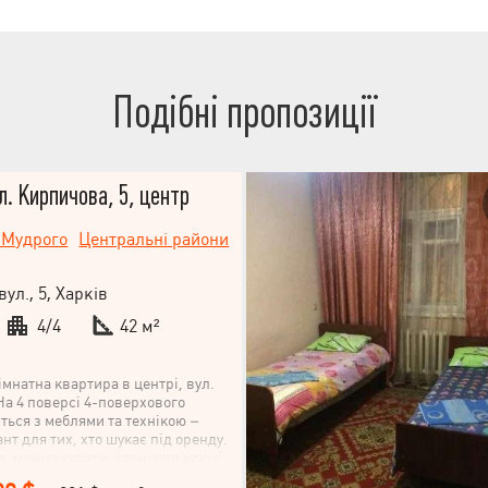
з квартири у двір. -Престижний
ою інфраструктурою. - ТОРГ!
ться-купуйте.
Подібні пропозиції
л. Кирпичова, 5, центр
 Мудрого
Центральні райони
вул., 5, Харків
4/4
42 м²
імнатна квартира в центрі, вул.
На 4 поверсі 4-поверхового
ться з меблями та технікою –
нт для тих, хто шукає під оренду.
а, можна купити, отримати ключі
тити свій орендний бізнес.