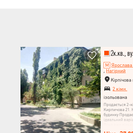
другий вихід і
район із чудов
Приходьте-диві
2к.кв., ву
Ярослава
,
Нагірний
Кірпічова 
2 кімн.
ізольована
Продається 2-к
Кирпичова 21. 
будинку Продає
ідеальний варіа
Вона вже вільн
та одразу запус