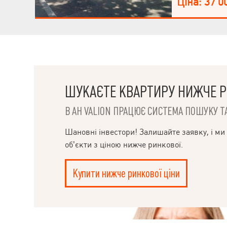
Ціна: 37 0
Розвинена інфр
доступність до 
ШУКАЄТЕ КВАРТИРУ НИЖЧЕ Р
В АН VALION ПРАЦЮЄ СИСТЕМА ПОШУКУ ТА
НАПИСАТИ
Шановні інвестори! Залишайте заявку, і ми
об’єкти з ціною нижче ринкової.
КЕРІВНИКОВІ
Купити нижче ринкової ціни