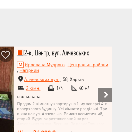
для сім’ї: поруч дитячі садки, школи, парк,
аптеки, супермаркети. Транспорт і метро — у
пішій доступності. Заїжджайте і живіть із
комфортом у центрі міста. Телефонуйте —
домовимось про перегляд у зручний час!
2-к, Центр, вул. Алчевських
Ярослава Мудрого
Центральні райони
,
Нагірний
Алчевських вул.
, 58, Харків
2 кімн.
1/4
40 м²
ізольована
Продам 2-кімнатну квартиру на 1-му поверсі 4-х
поверхового будинку. Усі кімнати роздільні. Три
вікна на вул. Алчевська. Ремонт косметичний,
старий. Будинок розташований на розі
Алчевських та вул. Весніна. До парку Горького –
5 хв спокійної ходьби. На цокольному поверсі є