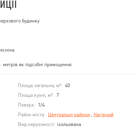
иції
верхового будинку.
есніна.
. метрів як підсобні приміщення.
Площа загальна, м²:
40
Площа кухні, м²:
7
Поверх:
1/4
Район міста:
Центральні райони
,
Нагірний
Вид нерухомості
ізольована