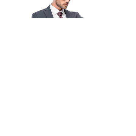
© 2019 – 2026 Valion real estate. Всі права захищені.
Plektan
— WEB-інтегровані системи управління ріелторськими
компаніями
ХОЧЕТЕ ПРОДАТИ КВАРТИРУ ШВИДКО?
АН VALION ПРОДАЄ НЕРУХОМІСТЬЗА 10 ДНІВ.
Приходьте до нас, ми покажемо перелік всіх покупців
вашої нерухомості та проведемо угоду за 10 днів.
Продати терміново!