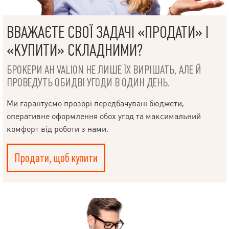
ВВАЖАЄТЕ СВОЇ ЗАДАЧІ «ПРОДАТИ» І
«КУПИТИ» СКЛАДНИМИ?
БРОКЕРИ АН VALION НЕ ЛИШЕ ЇХ ВИРІШАТЬ, АЛЕ Й
ПРОВЕДУТЬ ОБИДВІ УГОДИ В ОДИН ДЕНЬ.
Ми гарантуємо прозорі передбачувані бюджети,
НАПИСАТИ
оперативне оформлення обох угод та максимальний
КЕРІВНИКОВІ
комфорт від роботи з нами.
Продати, щоб купити
Мова