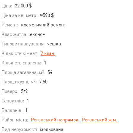
Ціна:
32 000 $
Ціна за кв. метр:
≈593 $
Ремонт:
косметичний ремонт
Клас житла:
економ
Типове планування:
чешка
Кількість кімнат:
2 кімн.
Кількість спалень:
1
Площа загальна, м²:
54
Площа кухні, м²:
7.50
Поверх:
5/9
Санвузлів:
1
Балконів:
1
Район міста:
Роганський напрямок
,
Роганський ж.м.
Вид нерухомості
ізольована