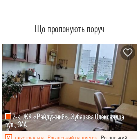
Що пропонують поруч
2-к, ЖК «Райдужний», Зубарєва Олександра
вул., 34А
Індустріальна
Роганський напрямок
, Роганський