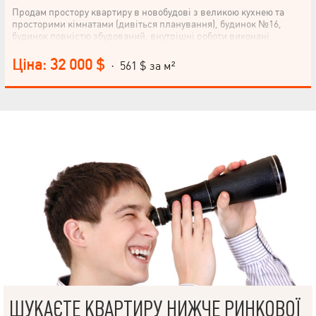
Продам простору квартиру в новобудові з великою кухнею та
просторими кімнатами (дивіться планування), будинок №16,
будинок повністю збудований, внутрішні роботи виконані
(під'їзд, ліфт, все готове). Квартира двостороння, не торцева,
найкраще планування в будинку (вікна на схід та захід) на 7м
Ціна: 32 000 $
· 561 $ за м²
поверсі будинок 9 поверхів. Балкон виходить із кухні,
роздільний санвузол. Вже видають ордери на ремонти,
мешканці роблять ремонти та заселяються, у зиму дадуть
опалення та документи на право власності. Продаж з
переуступки паю. Відмінна транспортна розв'язка, 2 хв пішки
коло та зупинка тролейбусів, 5-7 хв пішки зупинка метро,
автостанція. Розвинена інфраструктура: супермаркети; ринок;
школи, дитсадки, парки – все поруч.
https://www.olx.ua/d/uk/obyavlenie/prodam-svoyu-
dvustoronnyuyu-2-h-ko
ШУКАЄТЕ КВАРТИРУ НИЖЧЕ РИНКОВОЇ