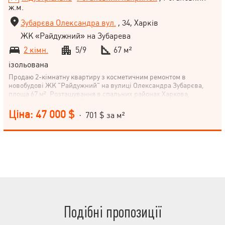
ж.м.
Зубарєва Олександра вул.
, 34, Харків
ЖК «Райдужний» на Зубарева
2 кімн.
5/9
67 м²
ізольована
Продаю 2-кімнатну квартиру з косметичним ремонтом в
новобудові ЖК "Райдужний" на вулиці Олександра Зубарєва,
площа 67 м². Розташування в спальних районах Харкова,
житловий мікрорайон Роганський, зручне транспортне
сполучення (поряд станція метро Індустріальна). Квартира на 5-
Ціна: 47 000 $
· 701 $ за м²
му поверсі 9-поверхового будинку, кухня 15 м², клас - економ. Це
чудова пропозиція для бажаючих придбати комфортне житло з
розвиненою інфраструктурою. Не пропустіть можливість стати
власником цієї прекрасної квартири!
Подібні пропозиції