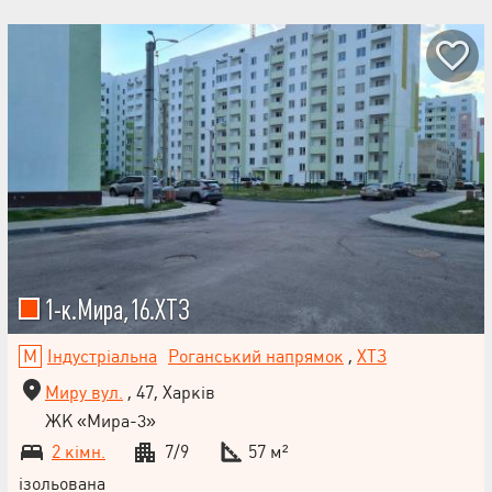
1-к.Мира,16.ХТЗ
Індустріальна
Роганський напрямок
,
ХТЗ
Миру вул.
, 47, Харків
ЖК «Мира-3»
2 кімн.
7/9
57 м²
ізольована