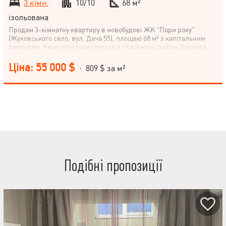
3 кімн.
10/10
68 м²
ізольована
Продам 3-кімнатну квартиру в новобудові ЖК "Пори року"
(Жуковського село, вул. Дача 55), площею 68 м² з капітальним
ремонтом. Квартира знаходиться в спальному районі Харкова
Поспішіть стати власником цієї чудової квартири! Зателефонуйте
нам прямо зараз для детальної консультації та організації
Ціна: 55 000 $
· 809 $ за м²
перегляду.
Подібні пропозиції