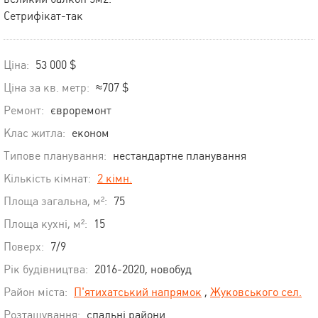
Сетрифікат-так
Ціна:
53 000 $
Ціна за кв. метр:
≈707 $
Ремонт:
євроремонт
Клас житла:
економ
Типове планування:
нестандартне планування
Кількість кімнат:
2 кімн.
Площа загальна, м²:
75
Площа кухні, м²:
15
Поверх:
7/9
Рік будівництва:
2016-2020, новобуд
Район міста:
П'ятихатський напрямок
,
Жуковського сел.
Розташування:
спальні райони