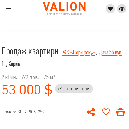
Продаж квартири
ЖК «Пори року»
,
Дача 55 вул.
,
11, Харків
2 кімн. ·
7
/
9
пов. · 75 м²
53 000 $
Історія ціни
Номер: SF-2-906-252