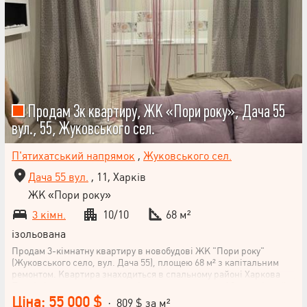
Продам 3к квартиру, ЖК «Пори року», Дача 55
вул., 55, Жуковського сел.
П'ятихатський напрямок
,
Жуковського сел.
Дача 55 вул.
, 11, Харків
ЖК «Пори року»
3 кімн.
10/10
68 м²
ізольована
Продам 3-кімнатну квартиру в новобудові ЖК "Пори року"
(Жуковського село, вул. Дача 55), площею 68 м² з капітальним
ремонтом. Квартира знаходиться в спальному районі Харкова
Поспішіть стати власником цієї чудової квартири! Зателефонуйте
нам прямо зараз для детальної консультації та організації
Ціна: 55 000 $
· 809 $ за м²