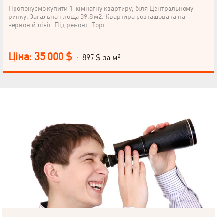
Пропонуємо купити 1-кімнатну квартиру, біля Центральному
ринку. Загальна площа 39.8 м2. Квартира розташована на
червоній лінії. Під ремонт. Торг.
Ціна: 35 000 $
· 897 $ за м²
НАПИСАТИ
КЕРІВНИКОВІ
Мова
© 2019 – 2026 Valion real estate. Всі права захищені.
Plektan
— WEB-інтегровані системи управління ріелторськими