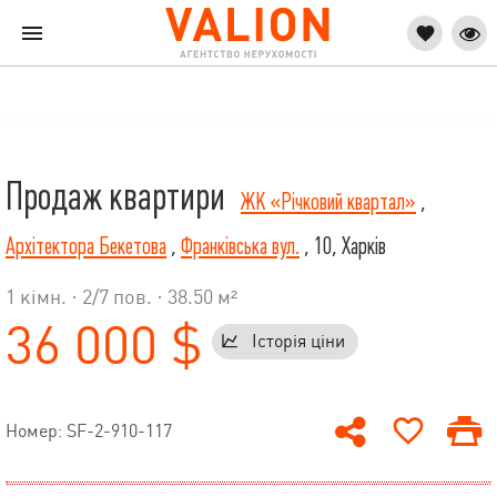
Продаж квартири
ЖК «Річковий квартал»
,
Архітектора Бекетова
,
Франківська вул.
, 10, Харків
1 кімн. ·
2
/
7
пов. · 38.50 м²
36 000 $
Історія ціни
Номер: SF-2-910-117