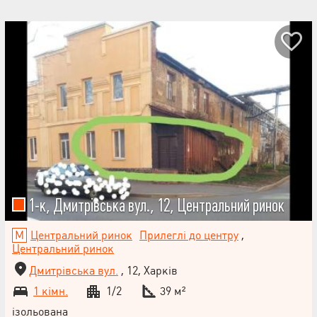
1-к, Дмитрівська вул., 12, Центральний ринок
Центральний ринок
Прилеглі до центру
,
Центральний ринок
Дмитрівська вул.
, 12, Харків
1 кімн.
1/2
39 м²
ізольована