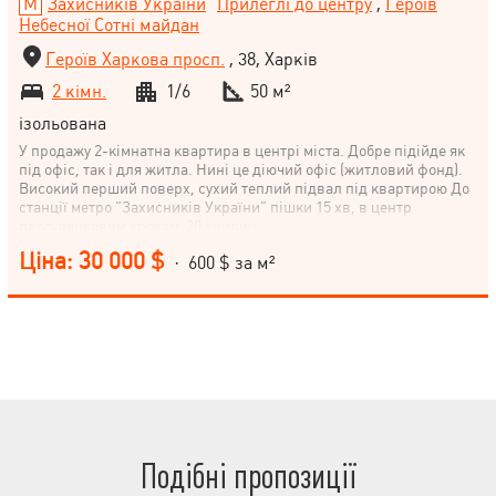
Захисників України
Прилеглі до центру
,
Героїв
Небесної Сотні майдан
Героїв Харкова просп.
, 38, Харків
2 кімн.
1/6
50 м²
ізольована
У продажу 2-кімнатна квартира в центрі міста. Добре підійде як
під офіс, так і для житла. Нині це діючий офіс (житловий фонд).
Високий перший поверх, сухий теплий підвал під квартирою До
станції метро "Захисників України" пішки 15 хв, в центр
прогулянковим кроком-20 хвилин.
Ціна: 30 000 $
· 600 $ за м²
Подібні пропозиції