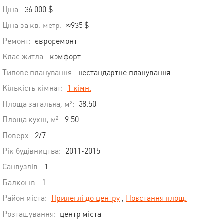
Ціна:
36 000 $
Ціна за кв. метр:
≈935 $
Ремонт:
євроремонт
Клас житла:
комфорт
Типове планування:
нестандартне планування
Кількість кімнат:
1 кімн.
Площа загальна, м²:
38.50
Площа кухні, м²:
9.50
Поверх:
2/7
Рік будівництва:
2011-2015
Санвузлів:
1
Балконів:
1
Район міста:
Прилеглі до центру
,
Повстання площ.
Розташування:
центр міста