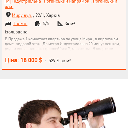
Індустріальна
Роганський напрямок
,
Роганський
ж.м.
Миру вул.
, 92/1, Харків
1 кімн.
5/5
34 м²
ізольована
В Продаже 1 комнатная квартира по улице Мира , в кирпичном
доме, видовой этаж. До метро Индустриальна 20 минут пешком,
рядом есть остановка троллейбуса 7, магазины . В квартире
частичный ремонт, плитка в ванной,на кухне, поменяна дверь,
встроенная кухня, все остается. Нужен ремонт крыши.
Ціна: 18 000 $
· 529 $ за м²
НАПИСАТИ
КЕРІВНИКОВІ