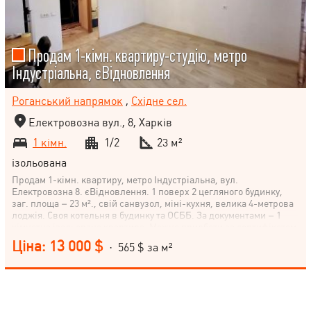
Продам 1-кімн. квартиру-студію, метро
Індустріальна, єВідновлення
Роганський напрямок
,
Східне сел.
Електровозна вул., 8, Харків
1 кімн.
1/2
23 м²
ізольована
Продам 1-кімн. квартиру, метро Індустріальна, вул.
Електровозна 8. єВідновлення. 1 поверх 2 цегляного будинку,
заг. площа – 23 м²., свій санвузол, міні-кухня, велика 4-метрова
лоджія. Своя котельня в будинку та ОСББ. За документами – 1
кімнатна ізольована квартира. Можна придбати за сертифікатом
єВідновлення! (У разі купівлі нерухомості, покупцям надаємо
Ціна: 13 000 $
· 565 $ за м²
консультації, супровід та допомогу в оформленні угод).