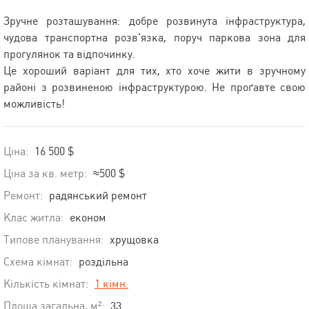
Зручне розташування: добре розвинута інфраструктура,
чудова транспортна розв'язка, поруч паркова зона для
прогулянок та відпочинку.
Це хороший варіант для тих, хто хоче жити в зручному
районі з розвиненою інфраструктурою. Не проґавте свою
можливість!
Ціна:
16 500 $
Ціна за кв. метр:
≈500 $
Ремонт:
радянський ремонт
Клас житла:
економ
Типове планування:
хрущовка
Схема кімнат:
роздільна
Кількість кімнат:
1 кімн.
Площа загальна, м²:
33