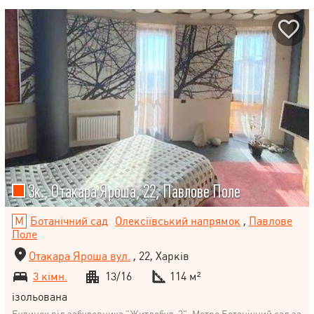
3к., Отакара Яроша, 22, Павлове Поле
Ботанічний сад
Олексіївський напрямок
,
Павлове
Поле
Отакара Яроша вул.
, 22, Харків
3 кімн.
13/16
114 м²
ізольована
Будинок від забудовника "Житлобуд-2". Метро Ботанічний сад за