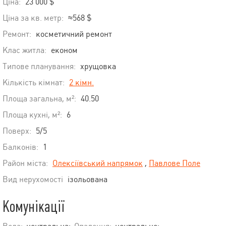
Ціна:
23 000 $
Ціна за кв. метр:
≈568 $
Ремонт:
косметичний ремонт
Клас житла:
економ
Типове планування:
хрущовка
Кількість кімнат:
2 кімн.
Площа загальна, м²:
40.50
Площа кухні, м²:
6
Поверх:
5/5
Балконів:
1
Район міста:
Олексіївський напрямок
,
Павлове Поле
Вид нерухомості
ізольована
Комунікації