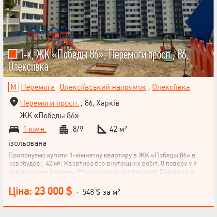
1-к, ЖК «Победы 86», Перемоги просп., 86,
Олексіївка
Перемога
Олексіївський напрямок
,
Олексіївка
Перемоги просп.
, 86, Харків
ЖК «Победы 86»
1 кімн.
8/9
42 м²
ізольована
Пропонуємо купити 1-кімнатну квартиру в ЖК «Победы 86» в
новобудові, 42 м². Квартира без внутрішніх робіт, 8 поверх у 9-
поверховому будинку. Розташована на проспекті Перемоги в
Олексіївці, поруч із метро "Перемога", в спальному районі,
поблизу лісу. Кухня 11 м². Квартира економ-класу. Не втрачайте
Ціна: 23 000 $
· 548 $ за м²
можливість придбати це житло! Квартира чекає на свого нового
власника. Зателефонуйте нам вже сьогодні і домовимося про
перегляд.