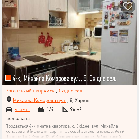
4-к, Михайла Комарова вул., 8, Східне сел.
Роганський напрямок
,
Східне сел.
Михайла Комарова вул.
, 8, Харків
4 кімн.
1/4
96 м²
ізольована
Продається 4-кімнатна квартира, с. Східне, вул. Михайла
Комарова, 8 (колишня Сергія Тархова) Загальна площа: 96 м²
Поверх: 1 з 4 Кухня: 12 м² Клас житла: економ Район: тихий,