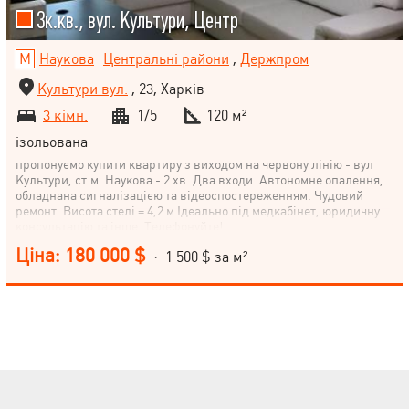
3к.кв., вул. Культури, Центр
Наукова
Центральні райони
,
Держпром
Культури вул.
, 23, Харків
3 кімн.
1/5
120 м²
ізольована
пропонуємо купити квартиру з виходом на червону лінію - вул
Культури, ст.м. Наукова - 2 хв. Два входи. Автономне опалення,
обладнана сигналізацією та відеоспостереженням. Чудовий
ремонт. Висота стелі = 4,2 м Ідеально під медкабінет, юридичну
консультацію та інше. Телефонуйте!
Ціна: 180 000 $
· 1 500 $ за м²