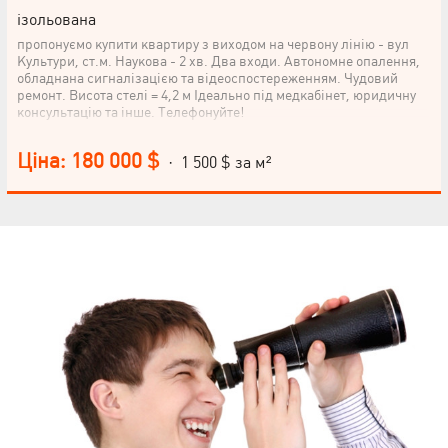
ізольована
пропонуємо купити квартиру з виходом на червону лінію - вул
Культури, ст.м. Наукова - 2 хв. Два входи. Автономне опалення,
обладнана сигналізацією та відеоспостереженням. Чудовий
ремонт. Висота стелі = 4,2 м Ідеально під медкабінет, юридичну
консультацію та інше. Телефонуйте!
Ціна: 180 000 $
· 1 500 $ за м²
НАПИСАТИ
КЕРІВНИКОВІ
Мова