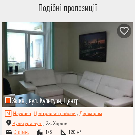
Подібні пропозиції
3к.кв., вул. Культури, Центр
Наукова
Центральні райони
,
Держпром
Культури вул.
, 23, Харків
3 кімн.
1/5
120 м²