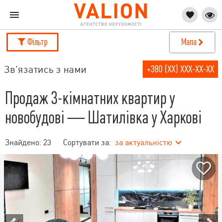
Фільтр
Мапа
Зв'язатись з нами
+380 (XX) XXX-XX-XX
Продаж 3-кімнатних квартир у
новобудові — Шатилівка у Харкові
Знайдено:
23
Сортувати за:
за актуальністю