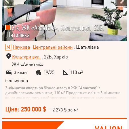
3-к, ЖК «Авантаж», Культури вул., 22Б,
Шатилівка
Наукова
Центральні райони
, Шатилівка
Культури вул.
, 22Б, Харків
ЖК «Авантаж»
3 кімн.
19/25
110 м²
ізольована
3-кімнатна квартира бізнес-класу в ЖК "Авантаж" з
дизайнерським ремонтом, 110 м² Продається елітна 3-кімнатна
квартира в одному з найпрестижніших житлових комплексів
Харкова — ЖК "Авантаж", вул. Культури, 22Б (Шатилівка).
Площа квартири — 110 м², кухня-студія 45 м². Квартира
Ціна: 250 000 $
· 2 273 $ за м²
розташована на 19 поверсі 25-поверхового будинку, з
приголомшливими панорамними видами на Центр Харкова та
проспект Науки. Метро Наукова — 2 хвилини пішки. Планування
простора кухня-студія 45 м² дві окремі кімнати два санвузли