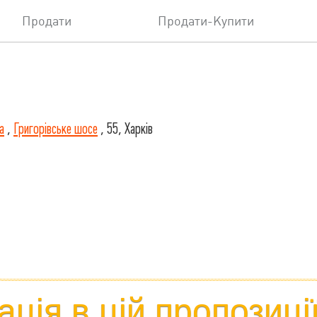
Продати
Продати-Купити
а
,
Григорівське шосе
, 55, Харків
ція в цій пропозиці