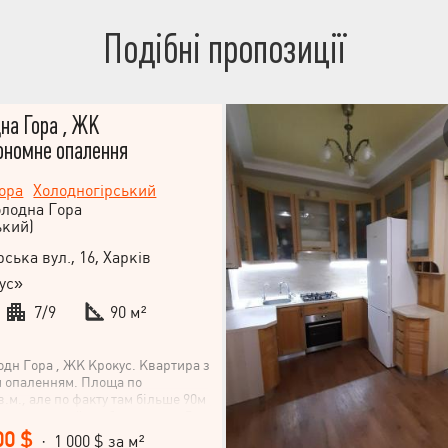
Подібні пропозиції
на Гора , ЖК
ономне опалення
ора
Холодногірський
олодна Гора
ький)
ська вул., 16, Харків
ус»
7/9
90 м²
одн Гора , ЖК Крокус. Квартира з
м опаленням. Площа по
.м., але по факту там більше 90м
и величезний тамбур ще десь 5кв.
овим видом аж до центра міста.
00 $
· 1 000 $ за м²