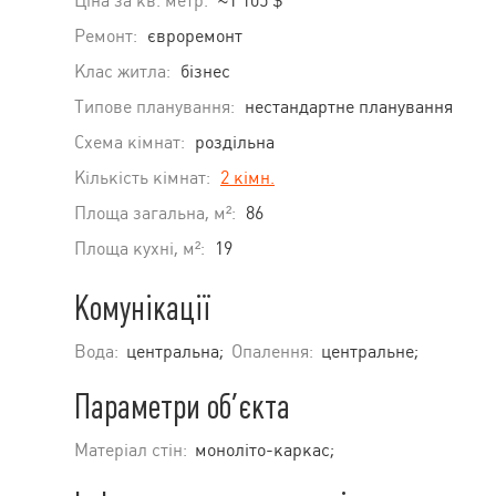
Ціна за кв. метр:
≈1 105 $
Ремонт:
євроремонт
Клас житла:
бізнес
Типове планування:
нестандартне планування
Схема кімнат:
роздільна
Кількість кімнат:
2 кімн.
Площа загальна, м²:
86
Площа кухні, м²:
19
Комунікації
Вода:
центральна;
Опалення:
центральне;
Параметри об’єкта
Матеріал стін:
моноліто-каркас;