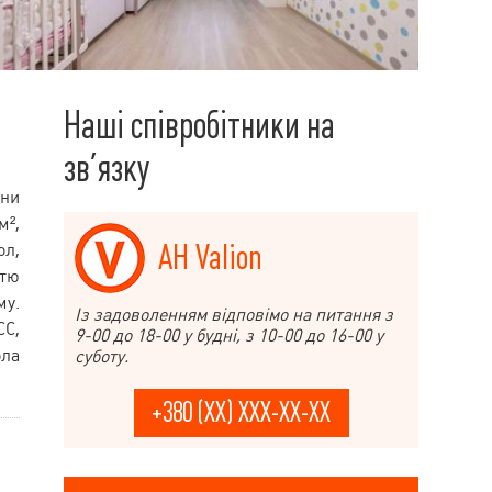
Наші співробітники на
зв’язку
ини
м²,
АН Valion
ол,
стю
му.
Із задоволенням відповімо на питання з
СС,
9-00 до 18-00 у будні, з 10-00 до 16-00 у
ола
суботу.
+380 (XX) XXX-XX-XX