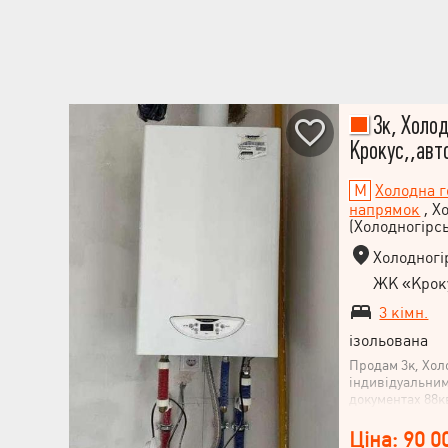
3к, Холод
Крокус,,авт
Холодна г
напрямок
, Х
(Холодногірс
Холодногір
ЖК «Крок
3 кімн.
ізольована
Продам 3к, Хол
індивідуальни
документах 88кв
+ ми отгородил
3 кімнати з чуд
Ціна: 90 0