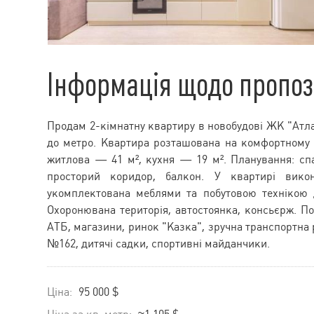
Інформація щодо пропоз
Продам 2-кімнатну квартиру в новобудові ЖК "Атла
до метро. Квартира розташована на комфортному 
житлова — 41 м², кухня — 19 м². Планування: спал
просторий коридор, балкон. У квартирі викон
укомплектована меблями та побутовою технікою 
Охоронювана територія, автостоянка, консьєрж. По
АТБ, магазини, ринок "Казка", зручна транспортна
№162, дитячі садки, спортивні майданчики.
Ціна:
95 000 $