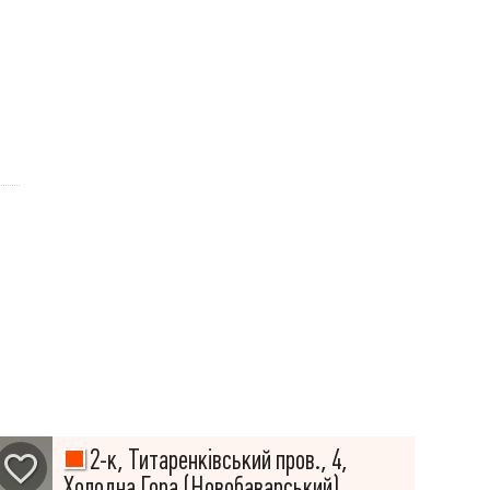
2-к, Титаренківський пров., 4,
Холодна Гора (Новобаварський)