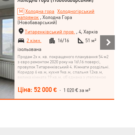
Холодна гора
Холодногірський
напрямок
, Холодна Гора
(Новобаварський)
Титаренківський пров.
, 4, Харків
2 кімн.
16/16
51 м²
ізольована
Продам 2х к. кв. покращеного планування 54 м2
з євро ремонтом 2020 року на 16\16 поверсі,
провулок Титаренківський 4. Кімнати роздільні.
Коридор 6 кв.м, кухня 9кв.м, спальня 12кв.м,
велика кімната 19 кв.м, об'єднана з утепленою
лоджією 3 кв.м. Стіни у світлих тонах. Утеплена
підлога, на підлозі плитка та ламінат. Утеплена
Ціна: 52 000 €
· 1 020 € за м²
по всьому периметру зовні, ефект термоса:
влітку не спекотно, взимку тепло. Проведення та
комунікації нові, все заховано у стіни. У будинку
встановлено ІТП (індивідуальний тепловий
пункт) з двома німецькими насосами, що
розподіляють рівномірно тепло по всьому
будинку. У тамбурі та майданчику-ремонт.
Відеодомофон. Вікна збільшені на 40 см, 5
камерні склопакети Salamander преміум, ролети