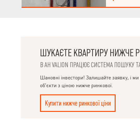
Дуже затишна, 
ванну), другий 
каналізація вже
видом, обидва 
електропроводк
Встановлений п
на всі санузли 
встановлений к
кондиціонерів 
(коли 1 зовняш
ШУКАЄТЕ КВАРТИРУ НИЖЧЕ Р
блока). - завед
- На полу готова
В АН VALION ПРАЦЮЄ СИСТЕМА ПОШУКУ ТА
НАПИСАТИ
поштукатурені, 
декілька стін в
КЕРІВНИКОВІ
куплені крани т
Шановні інвестори! Залишайте заявку, і ми
монтажу.
об’єкти з ціною нижче ринкової.
Купити нижче ринкової ціни