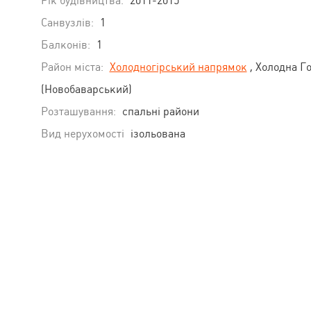
Рік будівництва:
2011-2015
Санвузлів:
1
Балконів:
1
Район міста:
Холодногірський напрямок
, Холодна Г
(Новобаварський)
Розташування:
спальні райони
Вид нерухомості
ізольована