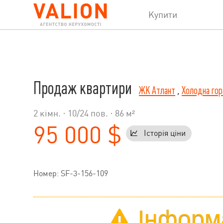
Купити
Продаж квартири
ЖК Атлант
,
Холодна гор
2 кімн. ·
10
/
24
пов. · 86 м²
95 000 $
Історія ціни
Номер: SF-3-156-109
Інформа