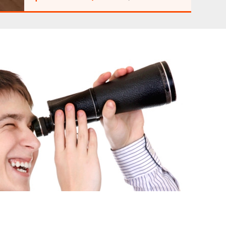
узаконити. Тихий спальний двір із дитячим
Зовнішне утеплення. Індивідуальне газове
майданчиком, зонами відпочинку, газонами та
опалення. Котел Visman. Тепла підлога у ванній
асфальтованими доріжками по периметру.
та туалеті. Новий якісний авторський ремонт,
сучасні матеріали. Висота стелі 2,9м. Всі окремі
кімнати: спальня, дитяча, вітальня кухня. В
кожній кімнаті свій утеплений балкон по 3.2м2, з
панорамними вікнами, теплозберігаючими
склопакетами. У ванній кімнаті окремо душова
кабіна та ванна. На підлозі дубова паркетна
дошка. Над квартирою окремий закритий,
облаштований тех.поверх, висотою 2 2м. Має
свої 2 вікна. Варіант збільшення площи до 80м2.
Під будинком є повноцінний підвал, сховище в
Мова
гарному стані. Освітлення, вода. Є вільні
комірки для речей. Будинок 2012року, клубного
типу. Свій закритий двір, відео нагляд,
ландшафтний дизайн, квіткові клумби, ялинки
біля під'їзду, місця відпочинку. Є парковка авто,
гаражі в оренду. Дитячий та спортивний
майданчик, поряд футбольне поле, школа,
дитячий садок. Пішки до зупинки транспорту,
магазинів 3хв. До м. Холодна гора, ТРЦ Клас,
Рост, Атб, всієї інфрастуктури 10хв. До центру
міста 10-15хв на авто.
 ЗАДАЧІ «ПРОДАТИ» І