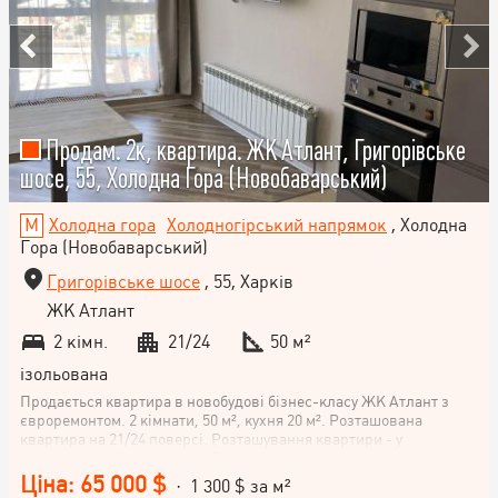
Продам. 2к, квартира. ЖК Атлант, Григорівське
шосе, 55, Холодна Гора (Новобаварський)
Холодна гора
Холодногірський напрямок
, Холодна
Гора (Новобаварський)
Григорівське шосе
, 55, Харків
ЖК Атлант
2 кімн.
21/24
50 м²
ізольована
Продається квартира в новобудові бізнес-класу ЖК Атлант з
євроремонтом. 2 кімнати, 50 м², кухня 20 м². Розташована
квартира на 21/24 поверсі. Розташування квартири - у
спальному районі Холодна Гора, поруч зі станцією метро
Холодна гора. Це надає вам легкий доступ до всієї
Ціна: 65 000 $
· 1 300 $ за м²
інфраструктури міста Харкова. Не втрачайте шансу стати