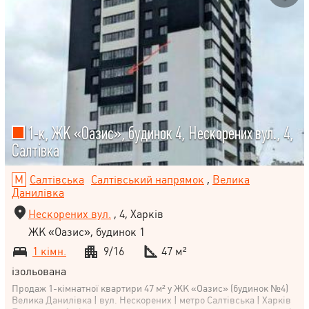
1-к, ЖК «Оазис», будинок 4, Нескорених вул., 4,
Салтівка
Салтівська
Салтівський напрямок
,
Велика
Данилівка
Нескорених вул.
, 4, Харків
ЖК «Оазис», будинок 1
1 кімн.
9/16
47 м²
ізольована
Продаж 1-кімнатної квартири 47 м² у ЖК «Оазис» (будинок №4)
Велика Данилівка | вул. Нескорених | метро Салтівська | Харків