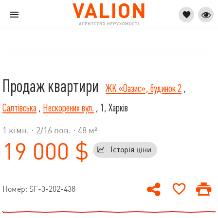
Продаж квартири
ЖК «Оазис», будинок 2
,
Салтівська
,
Нескорених вул.
, 1, Харків
1 кімн. ·
2
/
16
пов. · 48 м²
19 000 $
Історія ціни
Номер: SF-3-202-438