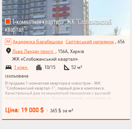
1-комнатная квартира ,ЖК "Слобожанский
квартал"
Академіка Барабашова
Салтівський напрямок
, 656
Льва Ландау просп.
, 156А, Харків
ЖК «Слобожанський квартал»
1 кімн.
10/15
52 м²
ізольована
В продаже 1-комнатная квартира в новострое - ЖК
"Слобожанский квартал-1", первый дом в комплексе.
Качественный дом по монолитной технологии с высокой
энергоэффективностью. Квартира теплая, не угловая, не
торцевая. Шикарный вид на город, хорошая транспортная
развязка, разумная планировка, окна выходят на нешумную
Ціна: 19 000 $
· 365 $ за м²
часть проспекта (юго-западная 80%/20% сторона). Идеальный и
ликвидный вариант приобретения качественного жилья.
-Продажа по прямому договору переуступки