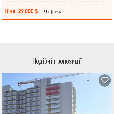
Продається 1-кімнатна квартира в новому житловому комплексі
«Оазис» (будинок 4), розташованому у зеленому та затишному
районі Великої Данилівки, поруч зі станцією метро Салтівська.
Ціна: 29 000 $
· 617 $ за м²
Загальна площа — 47 м² Кухня — 8 м² Поверх — 9 з 16 Клас —
комфорт Стан — без внутрішніх робіт Характеристики квартири:
Будівельний стан під реалізацію власного ремонту Зручне
планування Панорамний вид з вікон на ліс Світла квартира Про
будинок та комплекс: Новобудова Сучасний житловий комплекс
комфорт-класу Доглянута територія Тихе та зелене оточення
Локація: Район Велика Данилівка Вулиця Нескорених Метро
Салтівська — неподалік Зручне транспортне сполучення
Чудовий варіант для комфортного проживання або вигідної
інвестиції. Не втрачайте можливість придбати квартиру з видом
на ліс у новому будинку. Телефонуйте для отримання детальної
Подібні пропозиції
інформації та організації перегляду.