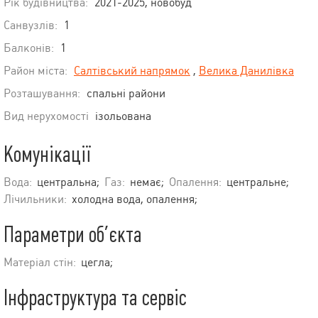
Рік будівництва:
2021-2025, новобуд
Санвузлів:
1
Балконів:
1
Район міста:
Салтівський напрямок
,
Велика Данилівка
Розташування:
спальні райони
Вид нерухомості
ізольована
Комунікації
Вода:
центральна;
Газ:
немає;
Опалення:
центральне;
Лічильники:
холодна вода, опалення;
Параметри об’єкта
Матеріал стін:
цегла;
Інфраструктура та сервіс