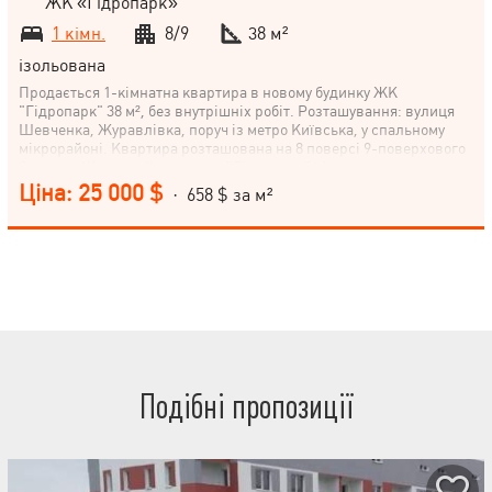
ЖК «Гідропарк»
1 кімн.
8/9
38 м²
ізольована
Продається 1-кімнатна квартира в новому будинку ЖК
"Гідропарк" 38 м², без внутрішніх робіт. Розташування: вулиця
Шевченка, Журавлівка, поруч із метро Київська, у спальному
мікрорайоні. Квартира розташована на 8 поверсі 9-поверхового
будинку. Житловий комплекс "Гідропарк" відноситься до
економ-класу. Не упустіть можливість придбати житло у новому
Ціна: 25 000 $
· 658 $ за м²
будинку зручної локації! Зателефонуйте нам для детальної
консультації та організації показів квартири.
Подібні пропозиції