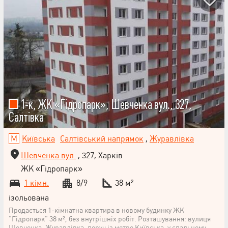
1-к, ЖК «Гідропарк», Шевченка вул., 327,
Салтівка
Київська
Салтівський напрямок
,
Журавлівка
Шевченка вул.
, 327, Харків
ЖК «Гідропарк»
1 кімн.
8/9
38 м²
ізольована
Продається 1-кімнатна квартира в новому будинку ЖК
"Гідропарк" 38 м², без внутрішніх робіт. Розташування: вулиця
Шевченка, Журавлівка, поруч із метро Київська, у спальному