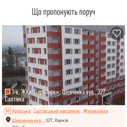
Що пропонують поруч
1-к, ЖК «Гідропарк», Шевченка вул., 327,
Салтівка
Київська
Салтівський напрямок
,
Журавлівка
Шевченка вул.
, 327, Харків