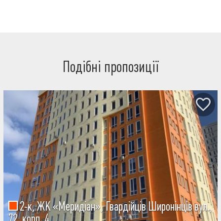
планування Панорамний вид з вікон на ліс Світла квартира Про
будинок та комплекс: Новобудова Сучасний житловий комплекс
комфорт-класу Доглянута територія Тихе та зелене оточення
Локація: Район Велика Данилівка Вулиця Нескорених Метро
Салтівська — неподалік Зручне транспортне сполучення
Чудовий варіант для комфортного проживання або вигідної
інвестиції. Не втрачайте можливість придбати квартиру з видом
на ліс у новому будинку. Телефонуйте для отримання детальної
Подібні пропозиції
інформації та організації перегляду.
2-к, ЖК «Меридіан», Гвардійців Широнінців вул.,
72, корп. 4.