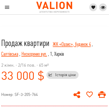
Продаж квартири
ЖК «Оазис», будинок 4
,
Салтівська
,
Нескорених вул.
, 1, Харків
2 кімн. ·
2
/
16
пов. · 65 м²
33 000 $
Історія ціни
Номер: SF-3-205-764