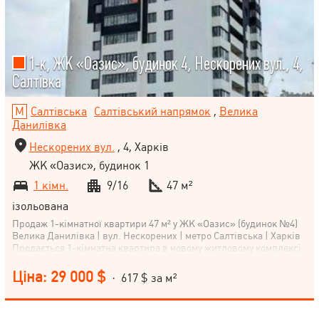
1-к, ЖК «Оазис», будинок 4, Нескорених вул., 4,
Салтівка
Салтівська
Салтівський напрямок
,
Велика
Данилівка
Нескорених вул.
, 4, Харків
ЖК «Оазис», будинок 1
1 кімн.
9/16
47 м²
ізольована
Продаж 1-кімнатної квартири 47 м² у ЖК «Оазис» (будинок №4)
Велика Данилівка | вул. Нескорених | метро Салтівська | Харків
Продається 1-кімнатна квартира в новому житловому комплексі
«Оазис» (будинок 4), розташованому у зеленому та затишному
районі Великої Данилівки, поруч зі станцією метро Салтівська.
Ціна: 29 000 $
· 617 $ за м²
Загальна площа — 47 м² Кухня — 8 м² Поверх — 9 з 16 Клас —
комфорт Стан — без внутрішніх робіт Характеристики квартири:
Будівельний стан під реалізацію власного ремонту Зручне