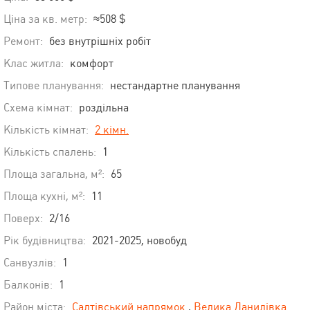
Ціна за кв. метр:
≈508 $
Ремонт:
без внутрішніх робіт
Клас житла:
комфорт
Типове планування:
нестандартне планування
Схема кімнат:
роздільна
Кількість кімнат:
2 кімн.
Кількість спалень:
1
Площа загальна, м²:
65
Площа кухні, м²:
11
Поверх:
2/16
Рік будівництва:
2021-2025, новобуд
Санвузлів:
1
Балконів:
1
Район міста:
Салтівський напрямок
,
Велика Данилівка