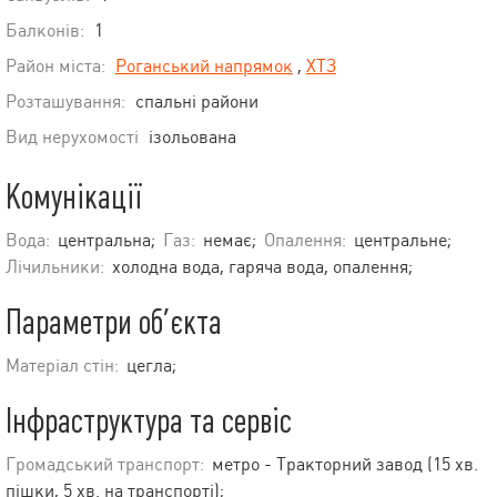
Балконів:
1
Район міста:
Роганський напрямок
,
ХТЗ
Розташування:
спальні райони
Вид нерухомості
ізольована
Комунікації
Вода:
центральна;
Газ:
немає;
Опалення:
центральне;
Лічильники:
холодна вода, гаряча вода, опалення;
Параметри об’єкта
Матеріал стін:
цегла;
Інфраструктура та сервіс
Громадський транспорт:
метро - Тракторний завод (15 хв.
пішки, 5 хв. на транспорті);