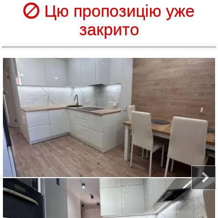
Цю пропозицію уже
закрито