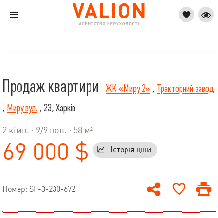
Продаж квартири
ЖК «Миру 2»
,
Тракторний завод
,
Миру вул.
, 23, Харків
2 кімн. ·
9
/
9
пов. · 58 м²
69 000 $
Історія ціни
Номер: SF-3-230-672