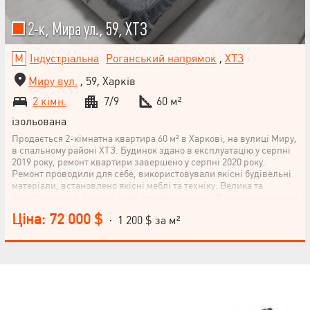
2-к, Мира ул., 59, ХТЗ
Індустріальна
Роганський напрямок
,
ХТЗ
Миру вул.
, 59, Харків
2 кімн.
7/9
60 м²
ізольована
Продається 2-кімнатна квартира 60 м² в Харкові, на вулиці Миру,
в спальному районі ХТЗ. Будинок здано в експлуатацію у серпні
2019 року, ремонт квартири завершено у серпні 2020 року.
Ремонт проводили для себе, використовували якісні будівельні
матеріали, встановлено якісні меблі та техніку. Велика та
простора кухня, балкон, який утеплено ззовні. В оренду квартира
не здавалася. Поруч метро. Чудова інфраструктура.
Ціна: 72 000 $
· 1 200 $ за м²
НАПИСАТИ
КЕРІВНИКОВІ