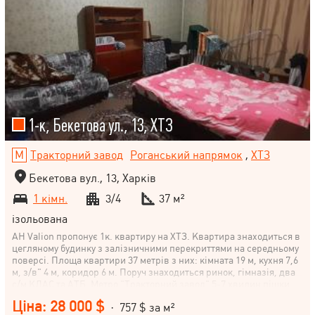
1-к, Бекетова ул., 13, ХТЗ
Тракторний завод
Роганський напрямок
,
ХТЗ
Бекетова вул., 13, Харків
1 кімн.
3/4
37 м²
ізольована
АН Valion пропонує 1к. квартиру на ХТЗ. Квартира знаходиться в
цегляному будинку з залізничними перекриттями на середньому
поверсі. Площа квартири 37 метрів з них: кімната 19 м, кухня 7,6
м, з/в" 4 м, коридор 6 м. Поруч знаходиться ринок, гімназія, два
с/м КЛАС та АТБ. Метро "Тракторний завод" 5-7 хвилин пішки.
Ціна: 28 000 $
· 757 $ за м²