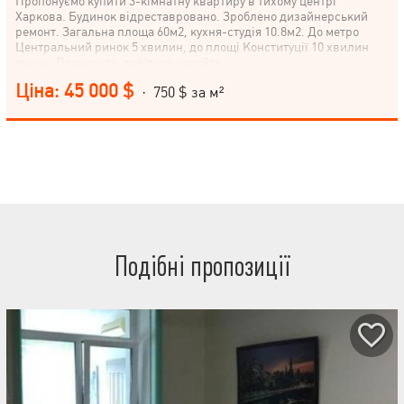
Пропонуємо купити 3-кімнатну квартиру в тихому центрі
Харкова. Будинок відреставровано. Зроблено дизайнерський
ремонт. Загальна площа 60м2, кухня-студія 10.8м2. До метро
Центральний ринок 5 хвилин, до площі Конституції 10 хвилин
пішки. Приходьте-дивіться-купуйте.
Ціна: 45 000 $
· 750 $ за м²
Подібні пропозиції