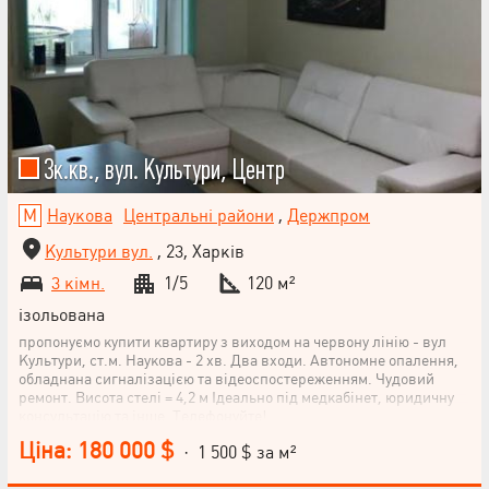
3к.кв., вул. Культури, Центр
Наукова
Центральні райони
,
Держпром
Культури вул.
, 23, Харків
3 кімн.
1/5
120 м²
ізольована
пропонуємо купити квартиру з виходом на червону лінію - вул
Культури, ст.м. Наукова - 2 хв. Два входи. Автономне опалення,
обладнана сигналізацією та відеоспостереженням. Чудовий
ремонт. Висота стелі = 4,2 м Ідеально під медкабінет, юридичну
консультацію та інше. Телефонуйте!
Ціна: 180 000 $
· 1 500 $ за м²