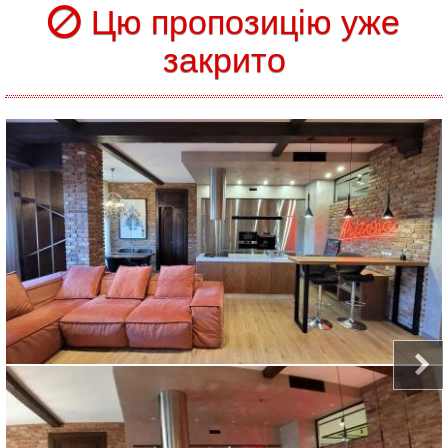
Цю пропозицію уже
закрито