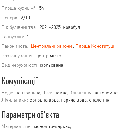
Площа кухні, м²:
54
Поверх:
6/10
Рік будівництва:
2021-2025, новобуд
Санвузлів:
1
Район міста:
Центральні райони
,
Площа Конституції
Розташування:
центр міста
Вид нерухомості
ізольована
Комунікації
Вода:
центральна;
Газ:
немає;
Опалення:
автономне;
Лічильники:
холодна вода, гаряча вода, опалення;
Параметри об’єкта
Матеріал стін:
моноліто-каркас;