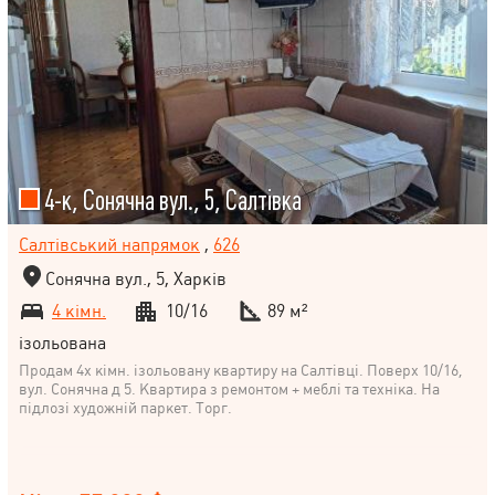
4-к, Сонячна вул., 5, Салтівка
Салтівський напрямок
,
626
Сонячна вул., 5, Харків
4 кімн.
10/16
89 м²
ізольована
Продам 4х кімн. ізольовану квартиру на Салтівці. Поверх 10/16,
вул. Сонячна д 5. Квартира з ремонтом + меблі та техніка. На
підлозі художній паркет. Торг.