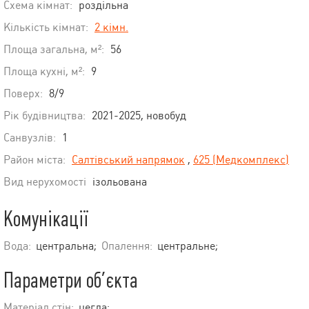
Схема кімнат:
роздільна
Кількість кімнат:
2 кімн.
Площа загальна, м²:
56
Площа кухні, м²:
9
Поверх:
8/9
Рік будівництва:
2021-2025, новобуд
Санвузлів:
1
Район міста:
Салтівський напрямок
,
625 (Медкомплекс)
Вид нерухомості
ізольована
Комунікації
Вода:
центральна;
Опалення:
центральне;
Параметри об’єкта
Матеріал стін:
цегла;