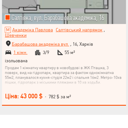
Салтівка, вул. Барабашова академіка, 16
Академіка Павлова
Салтівський напрямок
,
Шевченки
Барабашова академіка вул.
, 16, Харків
1 кімн.
3/9
55 м²
ізольована
Продам 1 кімнатну квартиру в новобудові в ЖК Пташка, 3
поверх, вид на гідропарк, квартира за фактом однокімнатна
55м2, планувалося кухня-студія 22м2 і спальня 16м2. Метро-10хв
пішки, гідропарк з міськими пляжами в 10 хв ходьби.
Ціна: 43 000 $
· 782 $ за м²
НАПИСАТИ
КЕРІВНИКОВІ