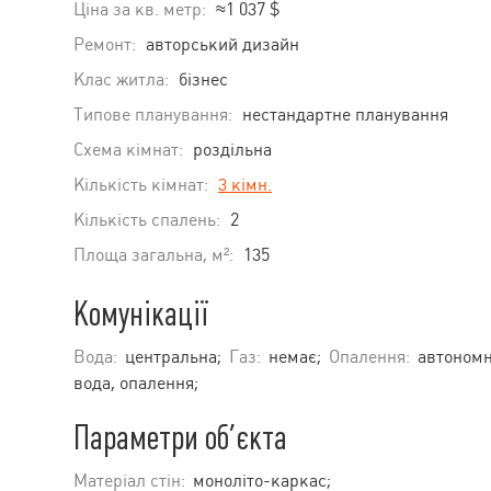
Ціна за кв. метр:
≈1 037 $
Ремонт:
авторський дизайн
Клас житла:
бізнес
Типове планування:
нестандартне планування
Схема кімнат:
роздільна
Кількість кімнат:
3 кімн.
Кількість спалень:
2
Площа загальна, м²:
135
Комунікації
Вода:
центральна;
Газ:
немає;
Опалення:
автономн
вода, опалення;
Параметри об’єкта
Матеріал стін:
моноліто-каркас;