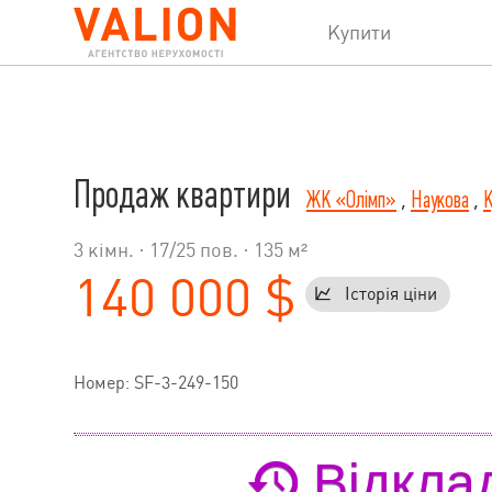
Купити
Продаж квартири
ЖК «Олімп»
,
Наукова
,
К
3 кімн. ·
17
/
25
пов. · 135 м²
140 000 $
Історія ціни
Номер: SF-3-249-150
Відкла