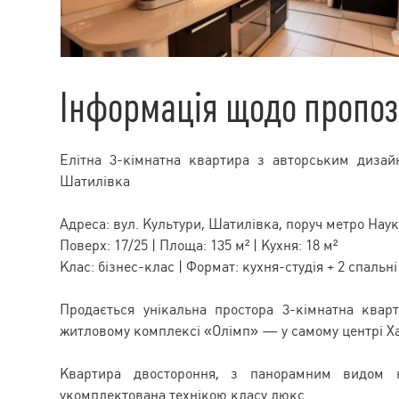
Інформація щодо пропоз
Елітна 3-кімнатна квартира з авторським диза
Шатилівка
Адреса: вул. Культури, Шатилівка, поруч метро Нау
Поверх: 17/25 | Площа: 135 м² | Кухня: 18 м²
Клас: бізнес-клас | Формат: кухня-студія + 2 спальн
Продається унікальна простора 3-кімнатна ква
житловому комплексі «Олімп» — у самому центрі Ха
Квартира двостороння, з панорамним видом н
укомплектована технікою класу люкс.