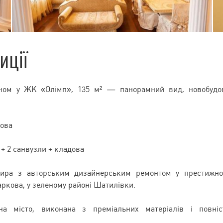
иції
йном у ЖК «Олімп», 135 м² — панорамний вид, новобудо
кова
і + 2 санвузли + кладова
ртира з авторським дизайнерським ремонтом у престижн
ркова, у зеленому районі Шатилівки.
а місто, виконана з преміальних матеріалів і повні