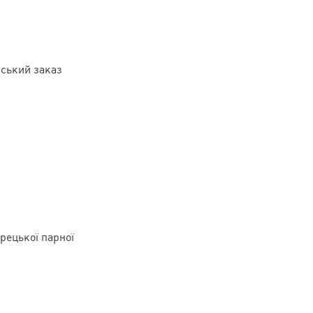
йський заказ
рецької парної