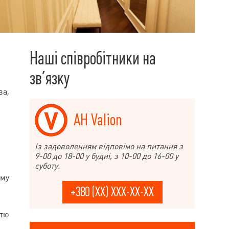
Наші співробітники на
зв’язку
ва,
АН Valion
Із задоволенням відповімо на питання з
9-00 до 18-00 у будні, з 10-00 до 16-00 у
суботу.
ому
+380 (XX) XXX-XX-XX
стю