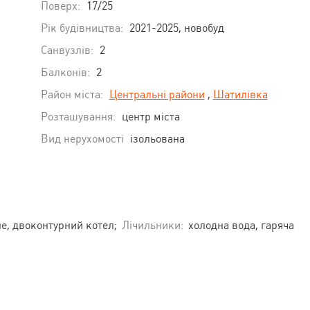
Поверх:
17/25
Рік будівництва:
2021-2025, новобуд
Санвузлів:
2
Балконів:
2
Район міста:
Центральні райони
,
Шатилівка
Розташування:
центр міста
Вид нерухомості
ізольована
е, двоконтурний котел;
Лічильники:
холодна вода, гаряча