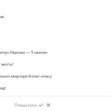
ежі
 метро Наукова — 5 хвилин
 якість!
льної квартири бізнес-класу.
ляд!
Площа кухні, м²:
18