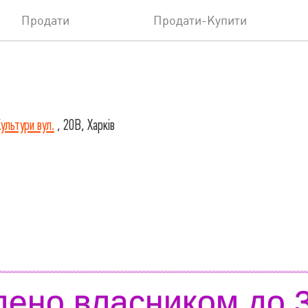
Продати
Продати-Купити
ультури вул.
, 20В, Харків
дено власником до 